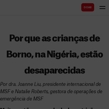
B
s
DOAR
u
c
s
a
c
r
a
Por que as crianças de
r
Borno, na Nigéria, estão
desaparecidas
Por dra. Joanne Liu, presidente internacional de
MSF e Natalie Roberts, gestora de operações de
emergência de MSF