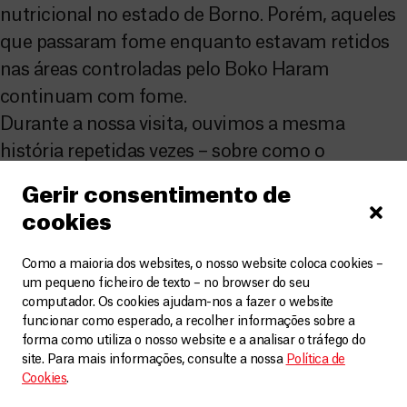
nutricional no estado de Borno. Porém, aqueles
que passaram fome enquanto estavam retidos
nas áreas controladas pelo Boko Haram
continuam com fome.
Durante a nossa visita, ouvimos a mesma
história repetidas vezes – sobre como o
deslocamento consumiu forças e recursos da
Gerir consentimento de
população e como bebês e crianças morreram ou
cookies
chegaram perto de morrer pela combinação de
desnutrição com infecções e outras doenças
Como a maioria dos websites, o nosso website coloca cookies –
um pequeno ficheiro de texto – no browser do seu
evitáveis. Todos são vítimas da fome.
computador. Os cookies ajudam-nos a fazer o website
funcionar como esperado, a recolher informações sobre a
A
forma como utiliza o nosso website e a analisar o tráfego do
todo
site. Para mais informações, consulte a nossa
Política de
Cookies
.
s os