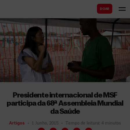
B
s
DOAR
u
c
s
a
c
r
a
r
Presidente internacional de MSF
participa da 68ª Assembleia Mundial
da Saúde
Artigos
1 Junho, 2015
Tempo de leitura: 4 minutos