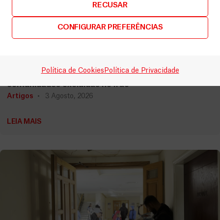
RECUSAR
CONFIGURAR PREFERÊNCIAS
Irão
Política de Cookies
Política de Privacidade
MSF expande a prestação de cuidados para as
comunidades excluídas no Irão
Artigos
3 Agosto, 2026
LEIA MAIS