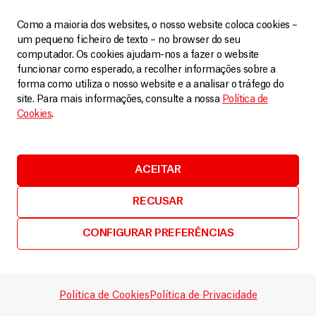
Como a maioria dos websites, o nosso website coloca cookies –
um pequeno ficheiro de texto – no browser do seu
computador. Os cookies ajudam-nos a fazer o website
funcionar como esperado, a recolher informações sobre a
Síria
forma como utiliza o nosso website e a analisar o tráfego do
site. Para mais informações, consulte a nossa
Política de
Encerramento de Al-Hol deixa antigos residentes
Cookies
.
expostos a um futuro incerto
Artigos
4 Março, 2026
ACEITAR
LEIA MAIS
RECUSAR
CONFIGURAR PREFERÊNCIAS
Política de Cookies
Política de Privacidade