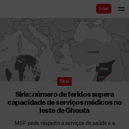
B
s
DOAR
u
c
s
a
c
r
a
r
Síria
Síria: número de feridos supera
capacidade de serviços médicos no
leste de Ghouta
MSF pede respeito a serviços de saúde e a