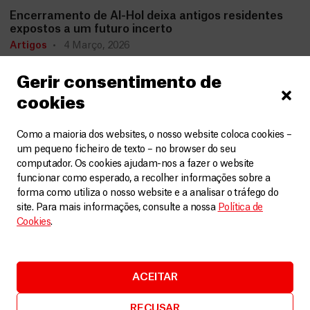
Encerramento de Al-Hol deixa antigos residentes
expostos a um futuro incerto
Artigos
4 Março, 2026
Gerir consentimento de
LEIA MAIS
cookies
Como a maioria dos websites, o nosso website coloca cookies –
um pequeno ficheiro de texto – no browser do seu
computador. Os cookies ajudam-nos a fazer o website
funcionar como esperado, a recolher informações sobre a
forma como utiliza o nosso website e a analisar o tráfego do
site. Para mais informações, consulte a nossa
Política de
Cookies
.
ACEITAR
RECUSAR