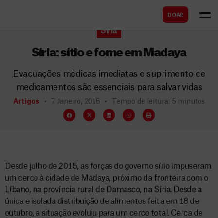
B
s
DOAR
u
c
Síria
s
a
c
Síria: sítio e fome em Madaya
r
a
Evacuações médicas imediatas e suprimento de
r
medicamentos são essenciais para salvar vidas
Artigos
7 Janeiro, 2016
Tempo de leitura: 5 minutos
Desde julho de 2015, as forças do governo sírio impuseram
um cerco à cidade de Madaya, próximo da fronteira com o
Líbano, na província rural de Damasco, na Síria. Desde a
única e isolada distribuição de alimentos feita em 18 de
outubro, a situação evoluiu para um cerco total. Cerca de