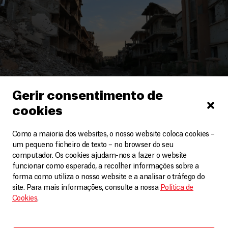
Gerir consentimento de
cookies
Como a maioria dos websites, o nosso website coloca cookies –
Síria
um pequeno ficheiro de texto – no browser do seu
computador. Os cookies ajudam-nos a fazer o website
Um caminho minado no regresso a casa em Deir ez-
Zor, na Síria
funcionar como esperado, a recolher informações sobre a
forma como utiliza o nosso website e a analisar o tráfego do
Artigos
18 Junho, 2025
site. Para mais informações, consulte a nossa
Política de
Cookies
.
LEIA MAIS