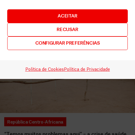
LEIA MAIS
ACEITAR
RECUSAR
CONFIGURAR PREFERÊNCIAS
Política de Cookies
Política de Privacidade
República Centro-Africana
“Temos muitos problemas aqui” – a crise de saúde