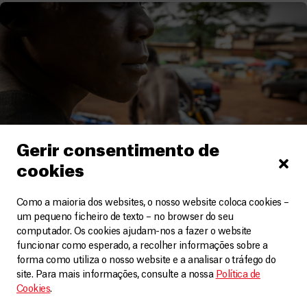
Gerir consentimento de
cookies
Como a maioria dos websites, o nosso website coloca cookies –
um pequeno ficheiro de texto – no browser do seu
República Centro-Africana
computador. Os cookies ajudam-nos a fazer o website
funcionar como esperado, a recolher informações sobre a
A violência sexual na República Centro-Africana é
forma como utiliza o nosso website e a analisar o tráfego do
uma emergência de saúde pública
site. Para mais informações, consulte a nossa
Política de
Artigos
27 Outubro, 2023
Cookies
.