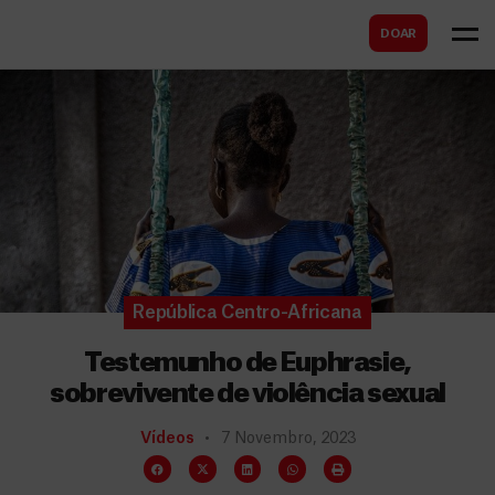
B
s
DOAR
u
c
s
a
c
r
a
r
República Centro-Africana
Testemunho de Euphrasie,
sobrevivente de violência sexual
Vídeos
7 Novembro, 2023