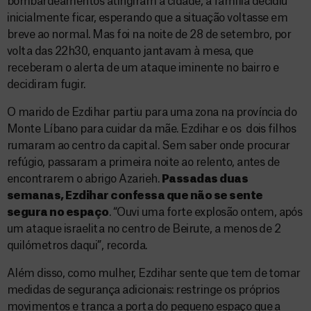
bombardeamentos atingiram a cidade, a família decidiu
inicialmente ficar, esperando que a situação voltasse em
breve ao normal. Mas foi na noite de 28 de setembro, por
volta das 22h30, enquanto jantavam à mesa, que
receberam o alerta de um ataque iminente no bairro e
decidiram fugir.
O marido de Ezdihar partiu para uma zona na província do
Monte Líbano para cuidar da mãe. Ezdihar e os dois filhos
rumaram ao centro da capital. Sem saber onde procurar
refúgio, passaram a primeira noite ao relento, antes de
encontrarem o abrigo Azarieh.
Passadas duas
semanas, Ezdihar confessa que não se sente
segura no espaço
. “Ouvi uma forte explosão ontem, após
um ataque israelita no centro de Beirute, a menos de 2
quilómetros daqui”, recorda.
Além disso, como mulher, Ezdihar sente que tem de tomar
medidas de segurança adicionais: restringe os próprios
movimentos e tranca a porta do pequeno espaço que a