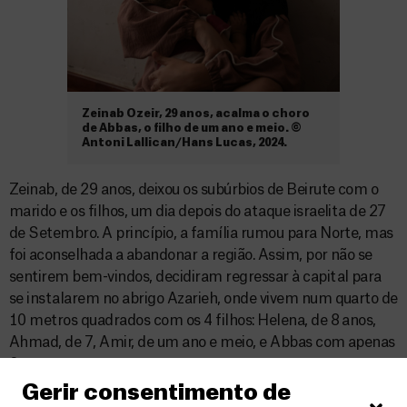
Zeinab Ozeir, 29 anos, acalma o choro
de Abbas, o filho de um ano e meio. ©
Antoni Lallican/Hans Lucas, 2024.
Zeinab, de 29 anos, deixou os subúrbios de Beirute com o
marido e os filhos, um dia depois do ataque israelita de 27
de Setembro. A princípio, a família rumou para Norte, mas
foi aconselhada a abandonar a região. Assim, por não se
sentirem bem-vindos, decidiram regressar à capital para
se instalarem no abrigo Azarieh, onde vivem num quarto de
10 metros quadrados com os 4 filhos: Helena, de 8 anos,
Ahmad, de 7, Amir, de um ano e meio, e Abbas com apenas
2 meses.
Gerir consentimento de
Zeinab descreve a esmagadora sensação de