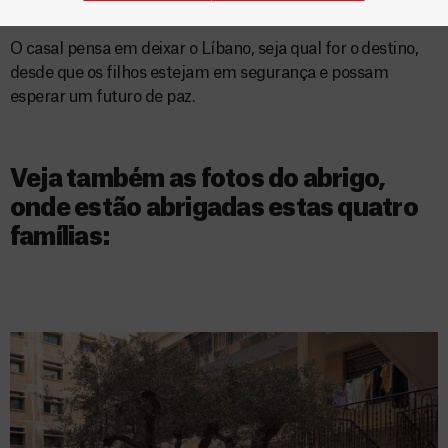
seguro. Zeinab também gostaria de ir embora.
O casal pensa em deixar o Líbano, seja qual for o destino,
desde que os filhos estejam em segurança e possam
esperar um futuro de paz.
Veja também as fotos do abrigo,
onde estão abrigadas estas quatro
famílias: