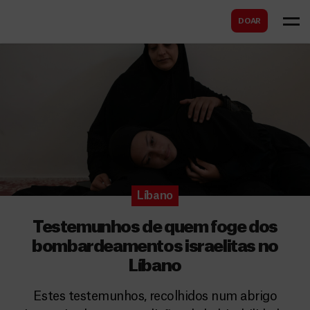
B
s
DOAR
u
c
s
a
c
r
a
r
Líbano
Testemunhos de quem foge dos
bombardeamentos israelitas no
Líbano
Estes testemunhos, recolhidos num abrigo