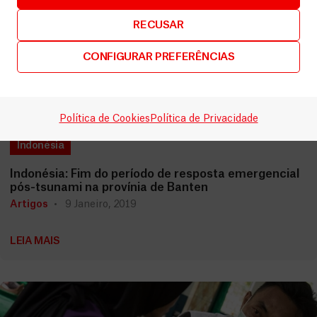
RECUSAR
CONFIGURAR PREFERÊNCIAS
Política de Cookies
Política de Privacidade
Indonésia
Indonésia: Fim do período de resposta emergencial
pós-tsunami na provínia de Banten
Artigos
9 Janeiro, 2019
LEIA MAIS