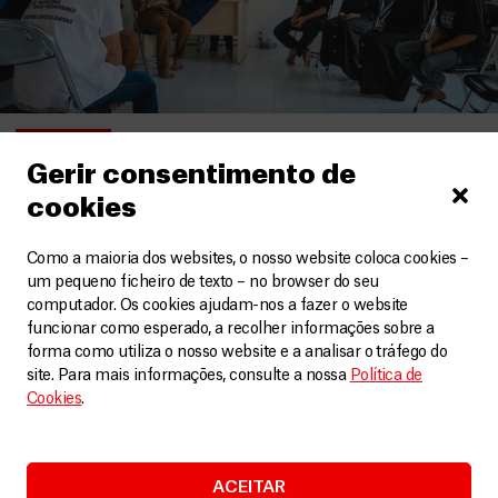
Indonésia
Gerir consentimento de
Quatro anos depois, o projeto sustentável de saúde
cookies
para adolescentes é entregue às comunidades
Artigos
27 Janeiro, 2023
Como a maioria dos websites, o nosso website coloca cookies –
um pequeno ficheiro de texto – no browser do seu
LEIA MAIS
computador. Os cookies ajudam-nos a fazer o website
funcionar como esperado, a recolher informações sobre a
forma como utiliza o nosso website e a analisar o tráfego do
site. Para mais informações, consulte a nossa
Política de
Cookies
.
ACEITAR