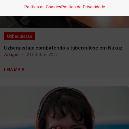
Política de Cookies
Política de Privacidade
Uzbequistão
Uzbequistão: combatendo a tuberculose em Nukuz
Artigos
2 Outubro, 2017
LEIA MAIS