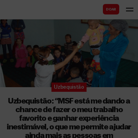
B
s
DOAR
u
c
s
a
c
r
a
r
Uzbequistão
Uzbequistão: “MSF está me dando a
chance de fazer o meu trabalho
favorito e ganhar experiência
inestimável, o que me permite ajudar
ainda mais as pessoas em