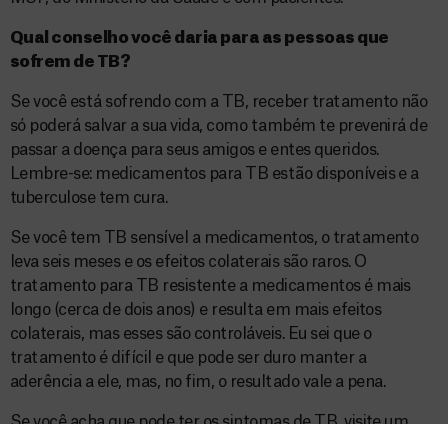
Qual conselho você daria para as pessoas que
sofrem de TB?
Se você está sofrendo com a TB, receber tratamento não
só poderá salvar a sua vida, como também te prevenirá de
passar a doença para seus amigos e entes queridos.
Lembre-se: medicamentos para TB estão disponíveis e a
tuberculose tem cura.
Se você tem TB sensível a medicamentos, o tratamento
leva seis meses e os efeitos colaterais são raros. O
tratamento para TB resistente a medicamentos é mais
longo (cerca de dois anos) e resulta em mais efeitos
colaterais, mas esses são controláveis. Eu sei que o
tratamento é difícil e que pode ser duro manter a
aderência a ele, mas, no fim, o resultado vale a pena.
Se você acha que pode ter os sintomas de TB, visite um
médico o mais rápido possível.