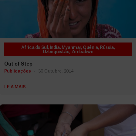
África do Sul
,
Índia
,
Myanmar
,
Quénia
,
Rússia
,
Uzbequistão
,
Zimbabwe
Out of Step
Publicações
30 Outubro, 2014
LEIA MAIS