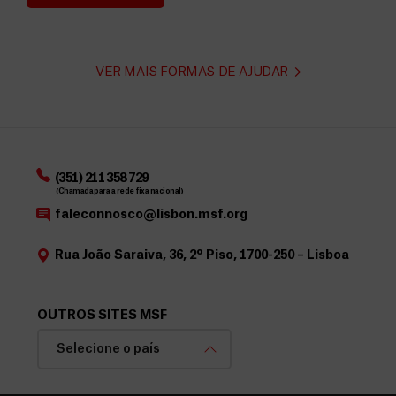
Angarie Fundos para a MSF
VER MAIS FORMAS DE AJUDAR
(351) 211 358 729
(Chamada para a rede fixa nacional)
faleconnosco@lisbon.msf.org
Rua João Saraiva, 36, 2º Piso, 1700-250 – Lisboa
OUTROS SITES MSF
Selecione o país