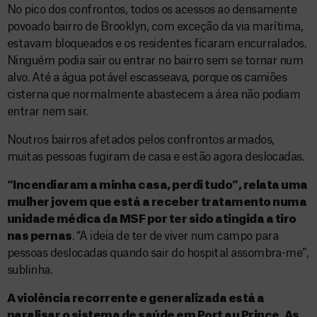
No pico dos confrontos, todos os acessos ao densamente
povoado bairro de Brooklyn, com exceção da via marítima,
estavam bloqueados e os residentes ficaram encurralados.
Ninguém podia sair ou entrar no bairro sem se tornar num
alvo. Até a água potável escasseava, porque os camiões
cisterna que normalmente abastecem a área não podiam
entrar nem sair.
Noutros bairros afetados pelos confrontos armados,
muitas pessoas fugiram de casa e estão agora deslocadas.
“Incendiaram a minha casa, perdi tudo”, relata uma
mulher jovem que está a receber tratamento numa
unidade médica da MSF por ter sido atingida a tiro
nas pernas
. “A ideia de ter de viver num campo para
pessoas deslocadas quando sair do hospital assombra-me”,
sublinha.
A violência recorrente e generalizada está a
paralisar o sistema de saúde em Port au Prince. As