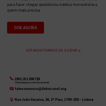
para fazer chegar assistência médica-humanitária a
quem mais precisa.
DOE AGORA
Angarie Fundos para a MSF
VER MAIS FORMAS DE AJUDAR
(351) 211 358 729
(Chamada para a rede fixa nacional)
faleconnosco@lisbon.msf.org
Rua João Saraiva, 36, 2º Piso, 1700-250 – Lisboa