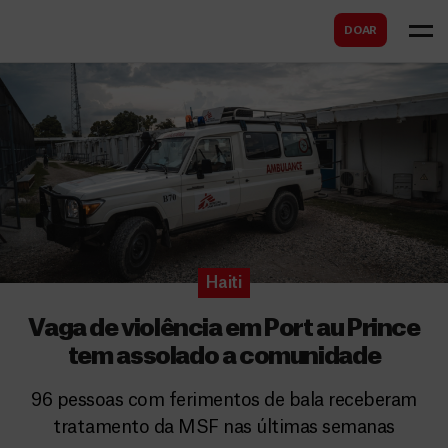
B
s
DOAR
u
c
s
a
c
r
a
r
Haiti
Vaga de violência em Port au Prince
tem assolado a comunidade
96 pessoas com ferimentos de bala receberam
tratamento da MSF nas últimas semanas