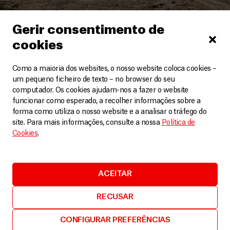
Gerir consentimento de
Cisjordânia
cookies
Deslocações em larga escala no Norte da
Cisjordânia têm impacto devastador nos
palestinianos
Como a maioria dos websites, o nosso website coloca cookies –
um pequeno ficheiro de texto – no browser do seu
Artigos
25 Março, 2025
computador. Os cookies ajudam-nos a fazer o website
funcionar como esperado, a recolher informações sobre a
LEIA MAIS
forma como utiliza o nosso website e a analisar o tráfego do
site. Para mais informações, consulte a nossa
Política de
Cookies
.
ACEITAR
RECUSAR
CONFIGURAR PREFERÊNCIAS