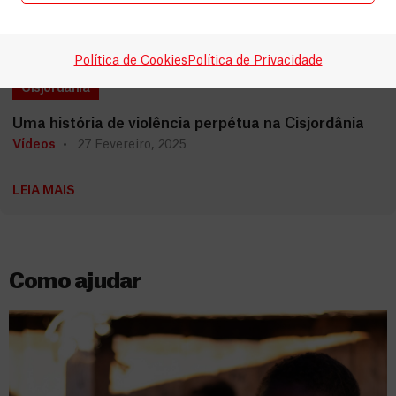
Política de Cookies
Política de Privacidade
Cisjordânia
Uma história de violência perpétua na Cisjordânia
Vídeos
27 Fevereiro, 2025
LEIA MAIS
Como ajudar