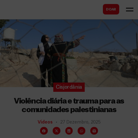
B
s
DOAR
u
c
s
a
c
r
a
r
Cisjordânia
Violência diária e trauma para as
comunidades palestinianas
Vídeos
27 Dezembro, 2025