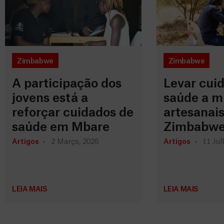
Zimbabwe
Zimbabwe
A participação dos
Levar cui
jovens está a
saúde a m
reforçar cuidados de
artesanais
saúde em Mbare
Zimbabw
Artigos
2 Março, 2026
Artigos
11 Jul
LEIA MAIS
LEIA MAIS