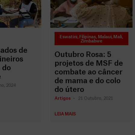
Eswatini
,
Filipinas
,
Malaui
,
Mali
,
Zimbabwe
dados de
Outubro Rosa: 5
ineiros
projetos de MSF de
 do
combate ao câncer
e
de mama e do colo
ho, 2024
do útero
Artigos
21 Outubro, 2021
LEIA MAIS