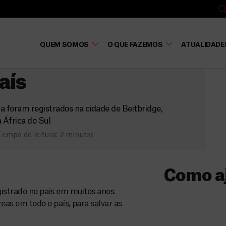
bwe
QUEM SOMOS
O QUE FAZEMOS
ATUALIDADE
ior surto de cólera
aís
foram registrados na cidade de Beitbridge,
 África do Sul
Tempo de leitura: 2 minutos
Como a
gistrado no país em muitos anos.
Donativo
s em todo o país, para salvar as
O seu donativo