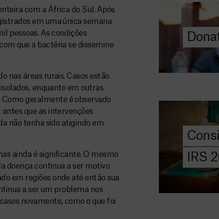
ajuda-nos a l
onteira com a África do Sul. Após
a quem mais p
egistrados em uma única semana
il pessoas. As condições
Donat
DOE
com que a bactéria se dissemine
AGORA
Consigna
o nas áreas rurais. Casos estão
2026
 isolados, enquanto em outras
. Como geralmente é observado
Saiba tudo so
 antes que as intervenções
IRS: o que é,
nda não tenha sido atigindo em
preencher, e 
Cons
MSF com o do
as ainda é significante. O mesmo
IRS 
DOE
da doença continua a ser motivo
AGORA
ado em regiões onde até então sua
continua a ser um problema nos
Angarie 
casos novamente, como o que foi
MSF