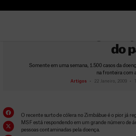
B
u
B
Zimba
s
u
c
Zimbábue registra p
s
a
c
do p
r
a
r
Somente em uma semana, 1.500 casos da doença 
na fronteira com a
Artigos
22 Janeiro, 2009
O recente surto de cólera no Zimbábue é o pior já re
MSF está respondendo em um grande número de área
pessoas contaminadas pela doença.