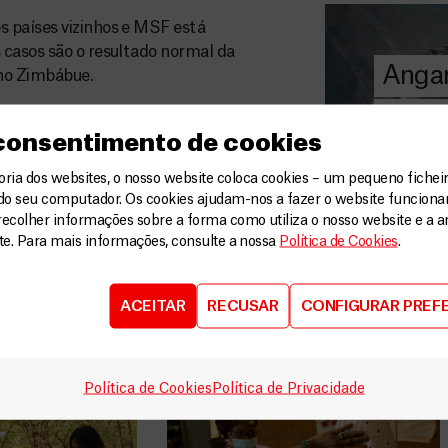
A MSF depend
donativos pri
s países vizinhos e MSF está
chegar assist
 casos são o resultado normal da
Angar
humanitária a
 no Zimbábue.
para
DOE
 consentimento de cookies
AGORA
ia dos websites, o nosso website coloca cookies – um pequeno ficheir
do seu computador. Os cookies ajudam-nos a fazer o website funcion
recolher informações sobre a forma como utiliza o nosso website e a an
V
ite. Para mais informações, consulte a nossa
Política de Cookies
.
ACEITAR
RECUSAR
CONFIGURAR PREF
Política de Cookies
Política de Privacidade