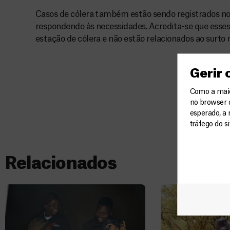
Casos de cólera também estão sendo registrados no
respondendo às necessidades. Acredita-se que esses
estação de cólera e não estão relacionados ao surto
Gerir
Como a maior
no browser 
esperado, a 
tráfego do s
Relacionados