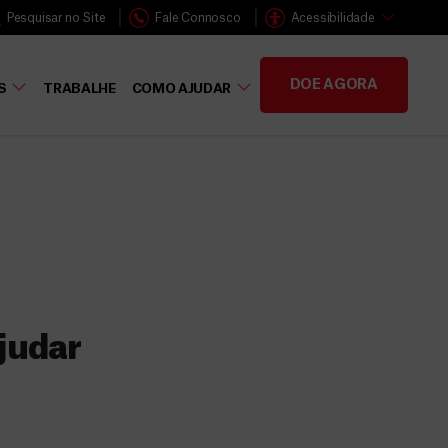
Pesquisar no Site
Fale Connosco
Acessibilidade
DOE AGORA
S
TRABALHE
COMO AJUDAR
judar
s
 faz a diferença,