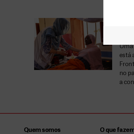
Grá
núm
Uma 
está 
Front
no pa
a con
Quem somos
O que faze