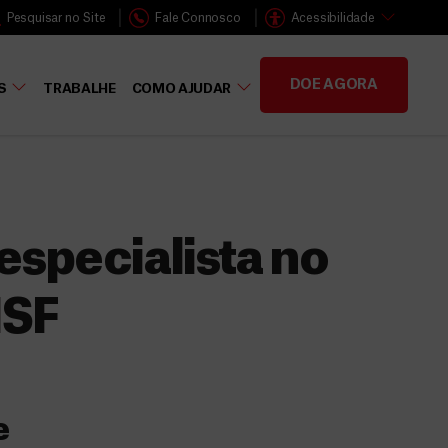
Pesquisar no Site
Fale Connosco
Acessibilidade
DOE AGORA
S
TRABALHE
COMO AJUDAR
especialista no
MSF
e