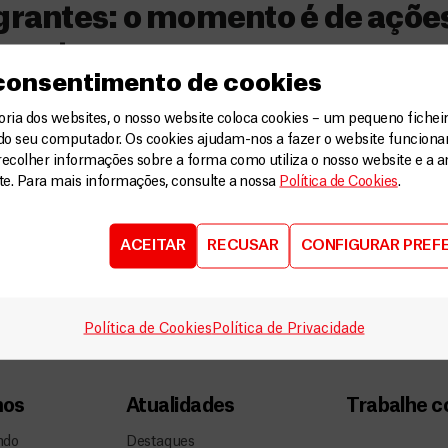
rantes: o momento é de açõe
ncretas
 consentimento de cookies
a 19 de setembro, durante a Assembleia Geral d
ia dos websites, o nosso website coloca cookies – um pequeno ficheir
s, foi realizada a primeira cúpula sobre refugiad
do seu computador. Os cookies ajudam-nos a fazer o website funcion
stória. A declaração aprovada pelos países-mem
recolher informações sobre a forma como utiliza o nosso website e a an
ite. Para mais informações, consulte a nossa
Política de Cookies
.
ete uma resposta mais coordenada, mais humana
elação às populações em movimento, mas existe
 os objetivos grandiosos da declaração […]
ACEITAR
RECUSAR
CONFIGURAR PREF
Política de Cookies
Política de Privacidade
mos
Atualidades
Trabalhe 
ndo
Destaques