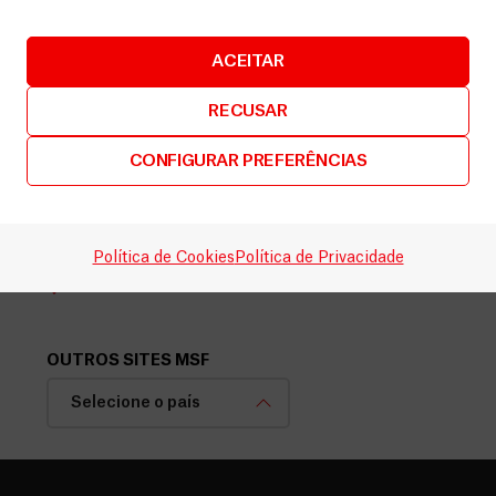
26 dias, tive meu primeiro dia […]
ACEITAR
RECUSAR
CONFIGURAR PREFERÊNCIAS
(351) 211 358 729
(Chamada para a rede fixa nacional)
faleconnosco@lisbon.msf.org
Política de Cookies
Política de Privacidade
Rua João Saraiva, 36, 2º Piso, 1700-250 – Lisboa
OUTROS SITES MSF
Selecione o país