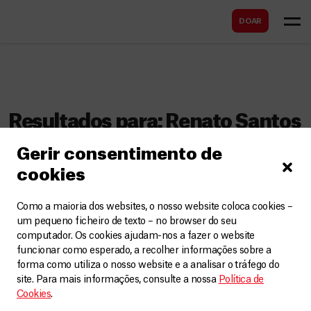
B
s
DOAR
u
c
s
a
c
r
a
r
Resultados para:
Renato Santos
Gerir consentimento de
Direto do coração da África
cookies
Nem parece que já faz um mês que eu deixei
Como a maioria dos websites, o nosso website coloca cookies –
o Brasil rumo ao coração da África. O tempo
um pequeno ficheiro de texto – no browser do seu
computador. Os cookies ajudam-nos a fazer o website
aqui passa voando. É fácil perder a noção do
funcionar como esperado, a recolher informações sobre a
tempo em meio às dezenas de afazeres, que
forma como utiliza o nosso website e a analisar o tráfego do
frequentemente começam às 6h30 e
site. Para mais informações, consulte a nossa
Política de
Cookies
.
terminam após as 21 horas. Hoje, depois de