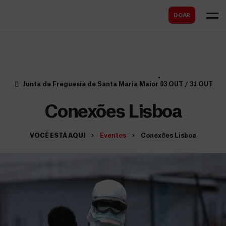
B
s
DOAR
u
c
s
a
c
r
a
r
Junta de Freguesia de Santa Maria Maior
03 OUT / 31 OUT
Conexões Lisboa
VOCÊ ESTÁ AQUI
Eventos
Conexões Lisboa