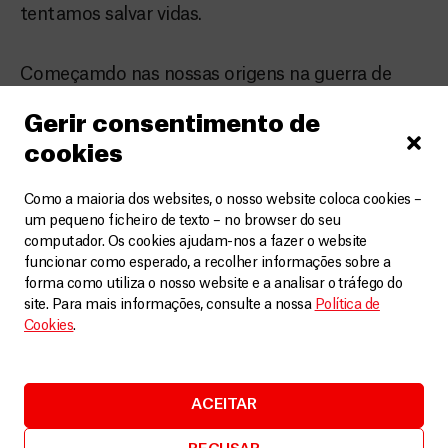
tentamos salvar vidas.
Começamdo nas nossas origens na guerra de
Biafra, passando pela Etiópia, Somália, Ruanda,
Gerir consentimento de
Bósnia ou Chechênia (e outros desastres não
cookies
relacionados à violência, como o tsunami e o
terremoto no Haiti), terminando com a atual crise
Como a maioria dos websites, o nosso website coloca cookies –
um pequeno ficheiro de texto – no browser do seu
na Síria, Iêmen e o Mediterrâneo.
computador. Os cookies ajudam-nos a fazer o website
funcionar como esperado, a recolher informações sobre a
Entrada gratuita, estamos á vossa espera!
forma como utiliza o nosso website e a analisar o tráfego do
site. Para mais informações, consulte a nossa
Política de
Local: Galeria Exposições Santa Maria Maior
Cookies
.
Segunda a Sexta Feira das 14h as 18h
Sábado 13 e 27 de Outubro sob marcação: msf-
lisboa@barcelona.msf.org
ACEITAR