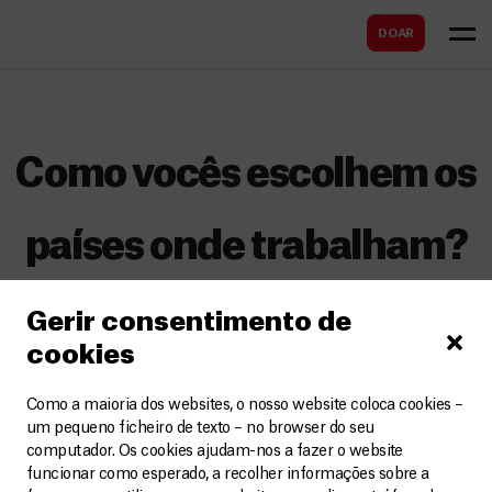
B
s
DOAR
u
c
s
a
c
r
a
Como vocês escolhem os
r
países onde trabalham?
A decisão sobre os locais onde realizamos
Gerir consentimento de
projetos é sempre pautada pelas necessidades
cookies
de saúde da população, e não por opiniões
políticas, ideológicas ou religiosas, ou ditada por
Como a maioria dos websites, o nosso website coloca cookies –
um pequeno ficheiro de texto – no browser do seu
interesses económicos. Para decidir pela
computador. Os cookies ajudam-nos a fazer o website
abertura de um projeto, profissionais experiente
funcionar como esperado, a recolher informações sobre a