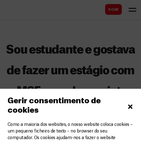
B
s
DOAR
u
c
s
a
c
r
a
Sou estudante e gostava
r
de fazer um estágio com
a MSF num dos projetos
Gerir consentimento de
cookies
de terreno da
Como a maioria dos websites, o nosso website coloca cookies –
organização. Como
um pequeno ficheiro de texto – no browser do seu
computador. Os cookies ajudam-nos a fazer o website