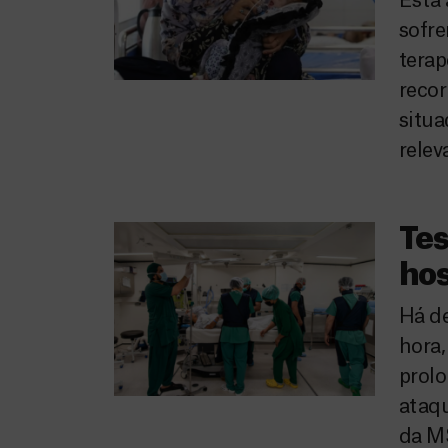
Está
sofre
terap
recor
situa
relev
Tes
ho
Há de
hora,
prol
ataqu
da MS