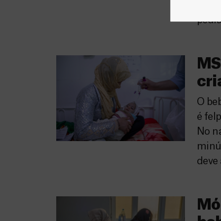
médic
pedia
MSF
cri
O beb
é fel
No n
minús
deve 
Món