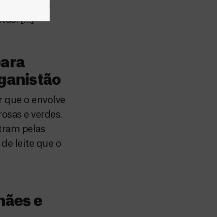
as vaivém da
tão. […]
para
ganistão
r que o envolve
osas e verdes.
tram pelas
e leite que o
mães e