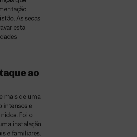
anças que
imentação
istão. As secas
ravar esta
tidades
taque ao
te mais de uma
 intensos e
idos. Foi o
uma instalação
s e familiares.