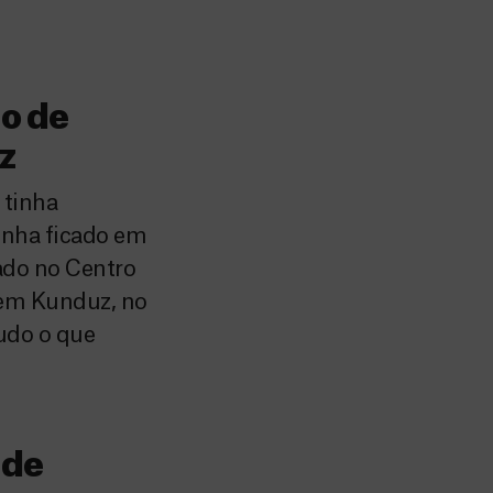
ro de
z
 tinha
tinha ficado em
ado no Centro
 em Kunduz, no
tudo o que
 de