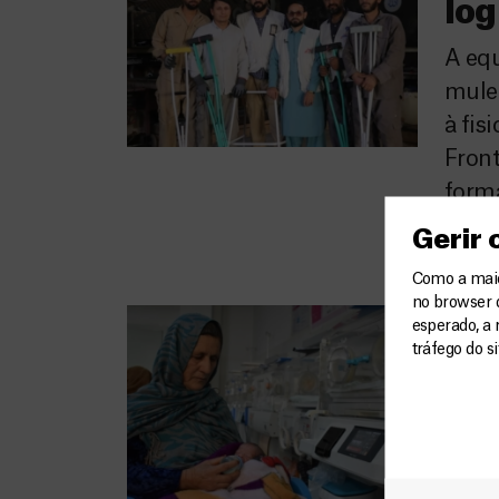
log
A equ
mulet
à fis
Fron
forma
cuid
Gerir
Como a maior
no browser 
Aum
esperado, a 
tráfego do s
Af
O som
quart
vitai