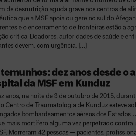
 a aumentar de forma alarmante o número de cri
m de desnutrição aguda grave nos centros de al
êutica que a MSF apoia ou gere no sul do Afegan
rentes e o encerramento de fronteiras estão a ag
ção crítica. Doadores, autoridades de saúde e en
antes devem, com urgência, […]
temunhos: dez anos desde o a
spital da MSF em Kunduz
z anos, na noite de 3 de outubro de 2015, duran
 o Centro de Traumatologia de Kunduz esteve sob
ongados bombardeamentos aéreos dos Estados Un
e mais mortífero alguma vez perpetrado contra 
F. Morreram 42 pessoas — pacientes, profissionai