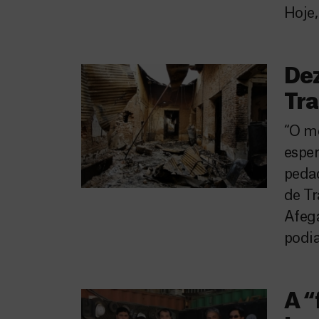
Hoje,
Dez
Tr
“O me
esper
pedaç
de T
Afega
podi
A “