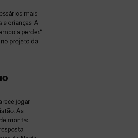
essários mais
 e crianças. A
empo a perder.”
 no projeto da
no
arece jogar
istão. As
 de monta:
 resposta