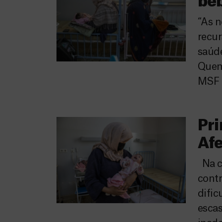
beb
“As 
recur
saúde
Quem 
MSF e
Pri
Af
Na ca
contr
dific
escas