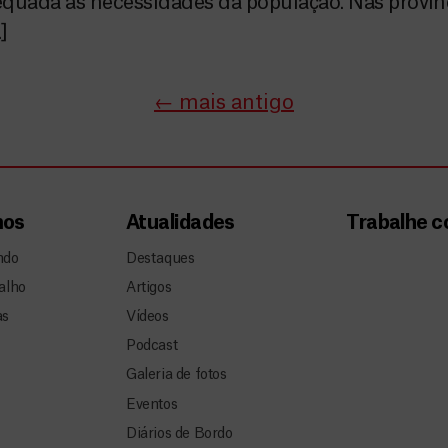
quada às necessidades da população. Nas provín
]
←
mais antigo
mos
Atualidades
Trabalhe 
ndo
Destaques
alho
Artigos
as
Vídeos
Podcast
Galeria de fotos
Eventos
Diários de Bordo