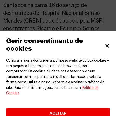
Sentados na cama 16 do serviço de
desnutridos do Hospital Nacional Simão
Mendes (CRENI), que é apoiado pela MSF,
encontramos Ricardo e Eduardo. Somos
informados de que são gémeos, de um ano e
Gerir consentimento de
tal, mas a diferença física leva-nos a
cookies
questionar. A tia Rosenda confirma. É ela que
nestes dias faz o papel de mãe. […]
Como a maioria dos websites, o nosso website coloca cookies –
um pequeno ficheiro de texto – no browser do seu
computador. Os cookies ajudam-nos a fazer o website
funcionar como esperado, a recolher informações sobre a
forma como utiliza o nosso website e a analisar o tráfego do
site. Para mais informações, consulte a nossa
Política de
Cookies
.
ACEITAR