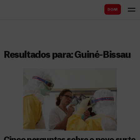
B
s
DOAR
u
c
s
a
c
r
a
r
Resultados para:
Guiné-Bissau