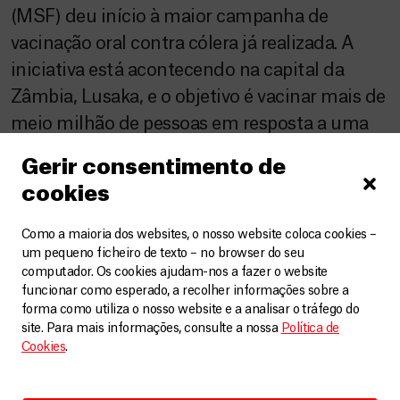
(MSF) deu início à maior campanha de
vacinação oral contra cólera já realizada. A
iniciativa está acontecendo na capital da
Zâmbia, Lusaka, e o objetivo é vacinar mais de
meio milhão de pessoas em resposta a uma
epidemia da doença. Até o dia 7 de abril, um
Gerir consentimento de
[…]
cookies
Como a maioria dos websites, o nosso website coloca cookies –
um pequeno ficheiro de texto – no browser do seu
computador. Os cookies ajudam-nos a fazer o website
funcionar como esperado, a recolher informações sobre a
forma como utiliza o nosso website e a analisar o tráfego do
site. Para mais informações, consulte a nossa
Política de
Cookies
.