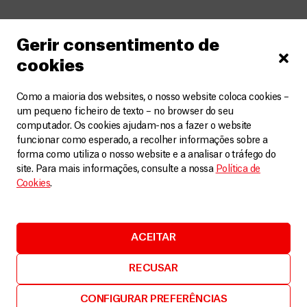
Relacionados
Gerir consentimento de
cookies
Como a maioria dos websites, o nosso website coloca cookies –
um pequeno ficheiro de texto – no browser do seu
computador. Os cookies ajudam-nos a fazer o website
funcionar como esperado, a recolher informações sobre a
forma como utiliza o nosso website e a analisar o tráfego do
site. Para mais informações, consulte a nossa
Política de
Cookies
.
ACEITAR
DASHT-E-BARCHI: ATAQUE CONTRA
MATERNIDADE DA MSF
RECUSAR
12 de Maio de 2020
CONFIGURAR PREFERÊNCIAS