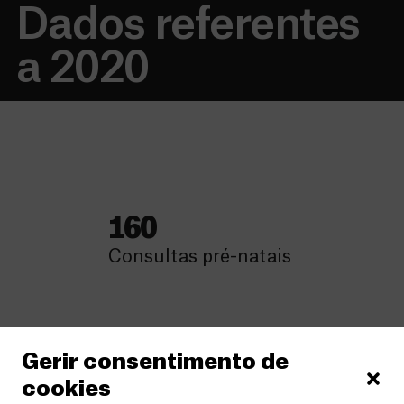
Dados referentes
a 2020
160
Consultas pré-natais
Gerir consentimento de
cookies
92