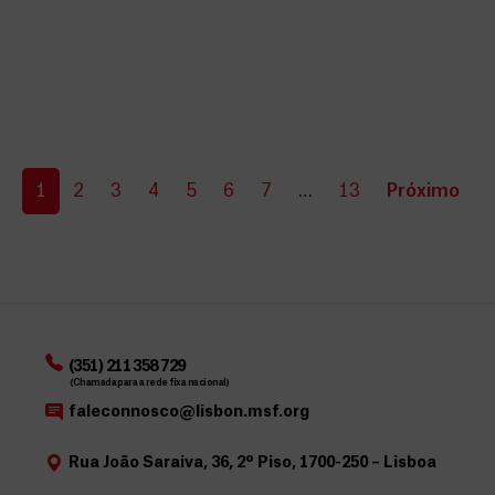
1
2
3
4
5
6
7
…
13
Próximo
(351) 211 358 729
(Chamada para a rede fixa nacional)
faleconnosco@lisbon.msf.org
Rua João Saraiva, 36, 2º Piso, 1700-250 – Lisboa