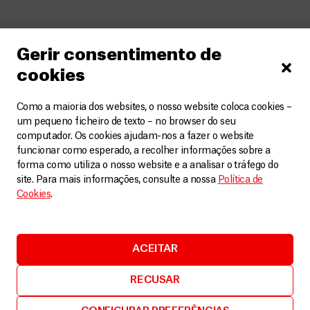
Gerir consentimento de
Você pode gostar
cookies
Como a maioria dos websites, o nosso website coloca cookies –
um pequeno ficheiro de texto – no browser do seu
computador. Os cookies ajudam-nos a fazer o website
funcionar como esperado, a recolher informações sobre a
forma como utiliza o nosso website e a analisar o tráfego do
site. Para mais informações, consulte a nossa
Política de
Cookies
.
Artigos
24 Março, 2026
ACEITAR
Dia Mundial da Tuberculose: MSF
insta a investimentos para salvar
RECUSAR
crianças