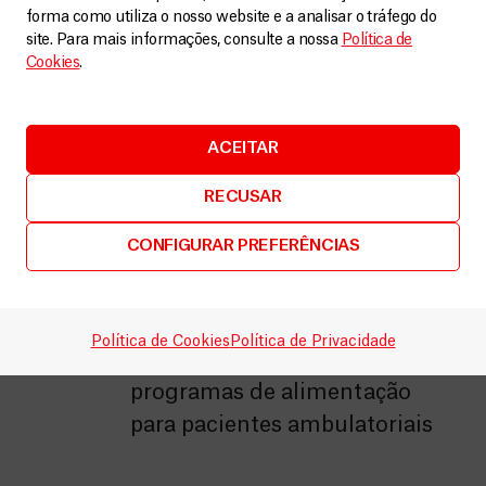
forma como utiliza o nosso website e a analisar o tráfego do
site. Para mais informações, consulte a nossa
Política de
Cookies
.
7.390
ACEITAR
Partos assistidos
RECUSAR
CONFIGURAR PREFERÊNCIAS
3.600
Política de Cookies
Política de Privacidade
Inclusão de crianças em
programas de alimentação
para pacientes ambulatoriais