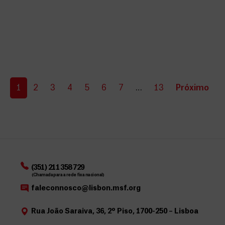
1
2
3
4
5
6
7
…
13
Próximo
(351) 211 358 729
(Chamada para a rede fixa nacional)
faleconnosco@lisbon.msf.org
Rua João Saraiva, 36, 2º Piso, 1700-250 – Lisboa