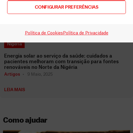
CONFIGURAR PREFERÊNCIAS
Política de Cookies
Política de Privacidade
Nigéria
Energia solar ao serviço da saúde: cuidados a
pacientes melhoram com transição para fontes
renováveis no Norte da Nigéria
Artigos
9 Maio, 2025
LEIA MAIS
Como ajudar