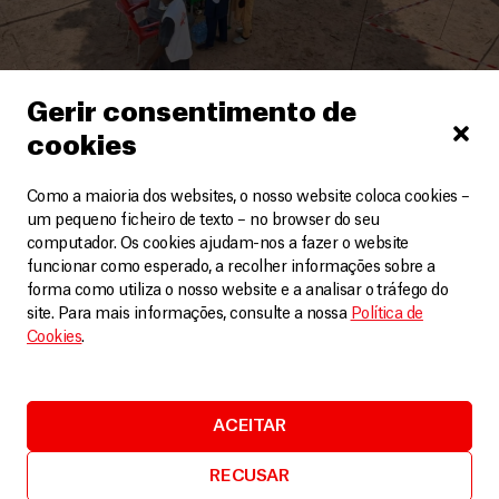
Nigéria
Gerir consentimento de
cookies
Desnutrição no Norte da Nigéria: é urgente
mobilizar esforços para evitar mais mortes
Como a maioria dos websites, o nosso website coloca cookies –
Artigos
6 Agosto, 2025
um pequeno ficheiro de texto – no browser do seu
computador. Os cookies ajudam-nos a fazer o website
LEIA MAIS
funcionar como esperado, a recolher informações sobre a
forma como utiliza o nosso website e a analisar o tráfego do
site. Para mais informações, consulte a nossa
Política de
Cookies
.
ACEITAR
RECUSAR