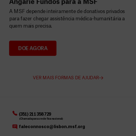
Angarie Fundos para a MSF
A MSF depende inteiramente de donativos privados
para fazer chegar assistência médica-humanitária a
quem mais precisa.
DOE AGORA
Angarie Fundos para a MSF
VER MAIS FORMAS DE AJUDAR
(351) 211 358 729
(Chamada para a rede fixa nacional)
faleconnosco@lisbon.msf.org