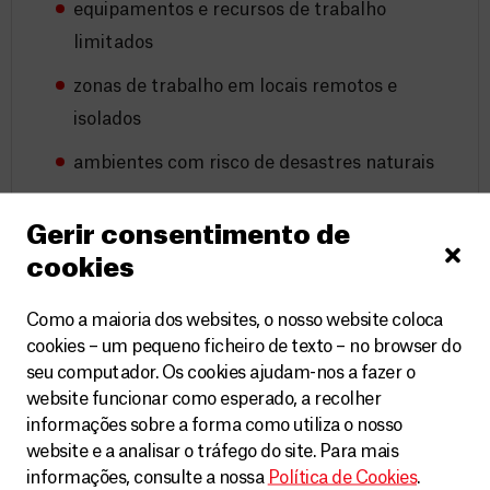
equipamentos e recursos de trabalho
limitados
zonas de trabalho em locais remotos e
isolados
ambientes com risco de desastres naturais
ambientes com risco de epidemias
Gerir consentimento de
Informação relativa à aceitação de riscos
cookies
Devido ao facto de o propósito da MSF ser
providenciar assistência médica a pessoas em perigo,
Como a maioria dos websites, o nosso website coloca
o trabalho pode ser levado a cabo em zonas de conflito
cookies – um pequeno ficheiro de texto – no browser do
ativo ou em cenários pós-conflito, nas quais existem
seu computador. Os cookies ajudam-nos a fazer o
riscos inerentes, potenciais perigos e ameaças
website funcionar como esperado, a recolher
constantes à segurança e proteção. A MSF reconhece
informações sobre a forma como utiliza o nosso
que é impossível excluir todos os riscos, mas faz tudo o
website e a analisar o tráfego do site. Para mais
que está ao seu alcance como organização para
informações, consulte a nossa
Política de Cookies
.