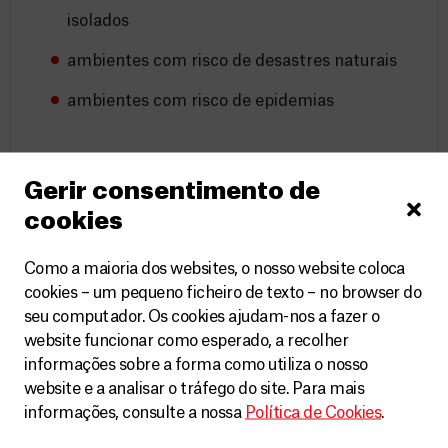
isolados
ambientes com risco de desastres naturais
ambientes com risco de epidemias
Informação relativa à aceitação de riscos
Gerir consentimento de
cookies
Devido ao facto de o propósito da MSF ser
providenciar assistência médica a pessoas em perigo,
o trabalho pode ser levado a cabo em zonas de conflito
Como a maioria dos websites, o nosso website coloca
ativo ou em cenários pós-conflito, nas quais existem
cookies – um pequeno ficheiro de texto – no browser do
riscos inerentes, potenciais perigos e ameaças
seu computador. Os cookies ajudam-nos a fazer o
constantes à segurança e proteção. A MSF reconhece
website funcionar como esperado, a recolher
que é impossível excluir todos os riscos, mas faz tudo o
informações sobre a forma como utiliza o nosso
que está ao seu alcance como organização para
website e a analisar o tráfego do site. Para mais
mitigar e gerir estes riscos através de protocolos de
informações, consulte a nossa
Política de Cookies
.
segurança rigorosos e exaustivos.