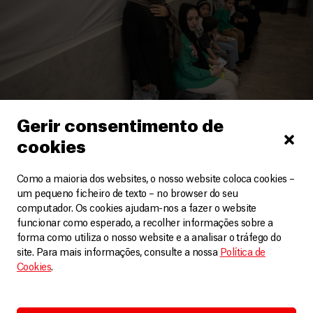
Gerir consentimento de
cookies
Irão
MSF expande a prestação de cuidados para as
Como a maioria dos websites, o nosso website coloca cookies –
comunidades excluídas no Irão
um pequeno ficheiro de texto – no browser do seu
Artigos
3 Agosto, 2026
computador. Os cookies ajudam-nos a fazer o website
funcionar como esperado, a recolher informações sobre a
forma como utiliza o nosso website e a analisar o tráfego do
LEIA MAIS
site. Para mais informações, consulte a nossa
Política de
Cookies
.