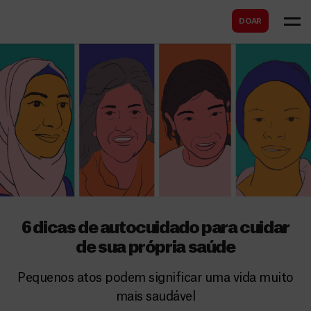
B
s
DOAR
u
c
s
a
c
r
a
r
6 dicas de autocuidado para cuidar
de sua própria saúde
Pequenos atos podem significar uma vida muito
mais saudável