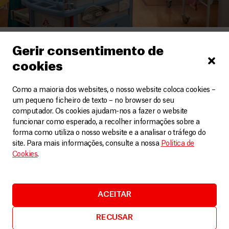
Etiópia
,
Malaui
,
Moçambique
Gerir consentimento de
Nova cepa da COVID-19 assola Moçambique,
cookies
Essuatíni e Malaui
Artigos
3 Fevereiro, 2021
Como a maioria dos websites, o nosso website coloca cookies –
um pequeno ficheiro de texto – no browser do seu
computador. Os cookies ajudam-nos a fazer o website
LEIA MAIS
funcionar como esperado, a recolher informações sobre a
forma como utiliza o nosso website e a analisar o tráfego do
site. Para mais informações, consulte a nossa
Política de
Cookies
.
ACEITAR
RECUSAR