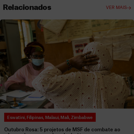
Relacionados
VER MAIS
Eswatini
,
Filipinas
,
Malaui
,
Mali
,
Zimbabwe
Outubro Rosa: 5 projetos de MSF de combate ao