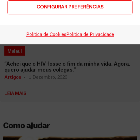
CONFIGURAR PREFERÊNCIAS
Política de Cookies
Política de Privacidade
Malaui
“Achei que o HIV fosse o fim da minha vida. Agora,
quero ajudar meus colegas.”
Artigos
1 Dezembro, 2020
LEIA MAIS
Como ajudar