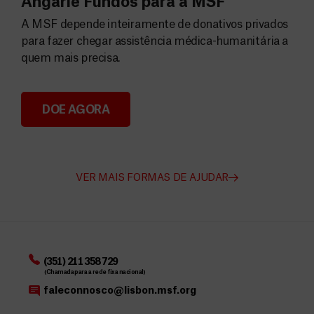
Angarie Fundos para a MSF
A MSF depende inteiramente de donativos privados
para fazer chegar assistência médica-humanitária a
quem mais precisa.
DOE AGORA
Angarie Fundos para a MSF
VER MAIS FORMAS DE AJUDAR
(351) 211 358 729
(Chamada para a rede fixa nacional)
faleconnosco@lisbon.msf.org