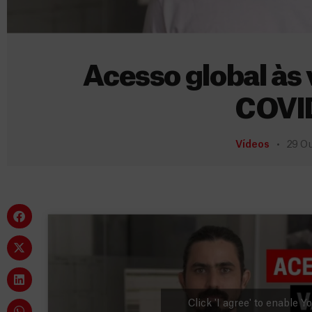
Acesso global às 
COVI
Vídeos
29 Ou
Click 'I agree' to enable 