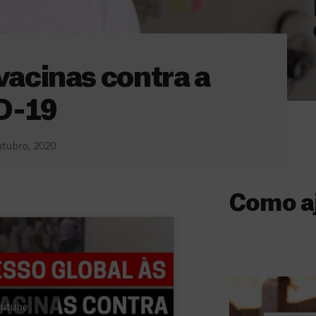
vacinas contra a
D-19
tubro, 2020
Como a
Donativo
O seu donativo
ajuda-nos a l
a quem mais p
Youtube