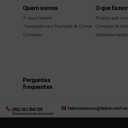
Quem somos
O que faze
A nossa história
Projetos pelo mu
Transparência e Prestação de Contas
Contextos de trab
Contactos
Atividades médic
Perguntas
frequentes
faleconnosco@lisbon.msf.or
(351) 211 358 729
(Chamada para a rede fixa nacional)