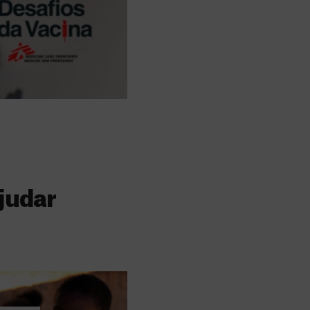
judar
s
 faz a diferença,
evar cuidados médicos
recisa.