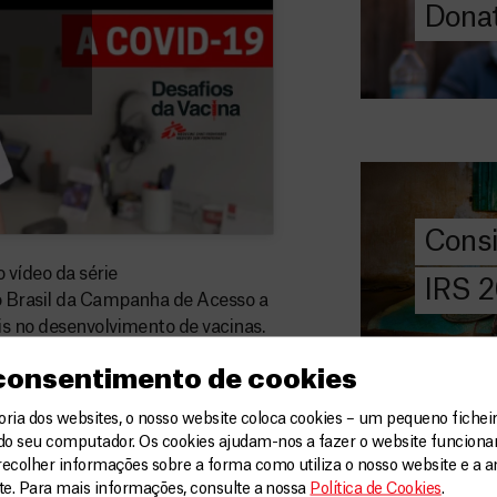
Donat
DOE
AGORA
Consigna
2026
Saiba tudo so
IRS: o que é,
preencher, e 
Cons
MSF com o do
 vídeo da série
IRS 
o Brasil da Campanha de Acesso a
DOE
AGORA
is no desenvolvimento de vacinas.
Angarie 
 consentimento de cookies
MSF
ia dos websites, o nosso website coloca cookies – um pequeno ficheir
A MSF depend
do seu computador. Os cookies ajudam-nos a fazer o website funcion
donativos pri
recolher informações sobre a forma como utiliza o nosso website e a an
chegar assist
ite. Para mais informações, consulte a nossa
Política de Cookies
.