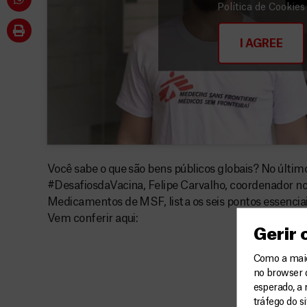
Política de Cookies
I AGREE
Você sabe o que são bens públicos globais? No último
#DesafiosdaVacina, Felipe Carvalho, coordenador n
Medicamentos de MSF, lista os seis pontos essencia
Vem conferir aqui:
Gerir
Como a maior
no browser 
esperado, a 
tráfego do s