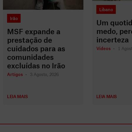
Líbano
Irão
Um quotid
medo, per
MSF expande a
incerteza
prestação de
cuidados para as
Vídeos
1 Agost
comunidades
excluídas no Irão
Artigos
3 Agosto, 2026
LEIA MAIS
LEIA MAIS