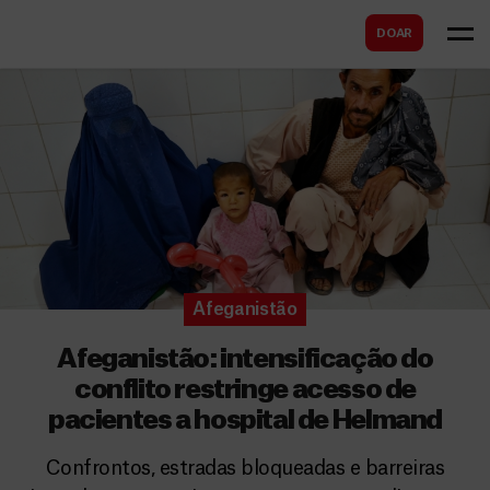
B
s
DOAR
u
c
s
a
c
r
a
r
Afeganistão
Afeganistão: intensificação do
conflito restringe acesso de
pacientes a hospital de Helmand
Confrontos, estradas bloqueadas e barreiras