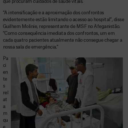
que procuram cuidados de saúde vitais.
“A intensificação e a aproximação dos confrontos
evidentemente estão limitando o acesso ao hospital”, disse
Guilhem Molinie, representante de MSF no Afeganistão.
“Como consequência imediata dos confrontos, um em
cada quatro pacientes atualmente não consegue chegar a
nossa sala de emergência.”
Pa
ci
en
te
s
rel
at
a
m
qu
e