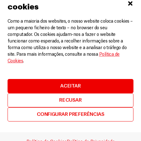
cookies
Como a maioria dos websites, o nosso website coloca cookies –
um pequeno ficheiro de texto – no browser do seu
computador. Os cookies ajudam-nos a fazer o website
funcionar como esperado, a recolher informações sobre a
forma como utiliza o nosso website e a analisar o tráfego do
site. Para mais informações, consulte a nossa
Política de
Cookies
.
Afeganistão
ACEITAR
Testemunhos: dez anos desde o ataque ao hospital
da MSF em Kunduz
RECUSAR
Vídeos
11 Outubro, 2025
CONFIGURAR PREFERÊNCIAS
LEIA MAIS