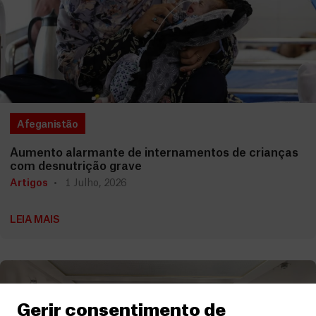
Afeganistão
Aumento alarmante de internamentos de crianças
com desnutrição grave
Artigos
1 Julho, 2026
LEIA MAIS
Gerir consentimento de