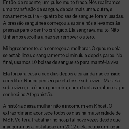
Então, de repente, um pulso muito fraco. Nós realizamos
uma transfusão de sangue, depois mais uma, outra, e
novamente outra – quatro bolsas de sangue foram usadas.
A pressão sanguínea começou a subir e nós a levamos às
pressas para o centro cirúrgico. Ela sangrava muito. Não
tínhamos escolha a não ser remover o útero.
Milagrosamente, ela começou a melhorar. O quadro dela
se estabilizou, o sangramento diminuiu e depois parou. No
final, usamos 10 bolsas de sangue só para mantê-la viva.
Ela foi para casa cinco dias depois e eu ainda não consigo
acreditar. Nunca pensei que ela fosse sobreviver. Mas ela
sobreviveu, ela é uma guerreira, como tantas mulheres que
conheci no Afeganistão.
A história dessa mulher não é incomum em Khost. O
extraordinário acontece todos os dias na maternidade de
MSF. Voltei a trabalhar no hospital nove vezes desde que
inauguramos a instalação em 2012 e ela ocupa um lugar