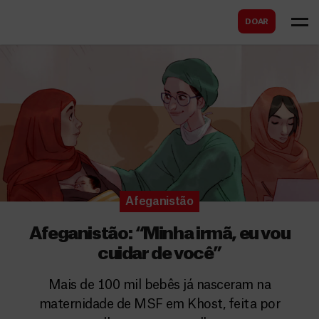
B
s
DOAR
u
c
s
a
c
r
a
r
Afeganistão
Afeganistão: “Minha irmã, eu vou
cuidar de você”
Mais de 100 mil bebês já nasceram na
maternidade de MSF em Khost, feita por