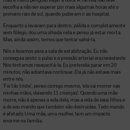
mas é muito perigoso viajar à noite. A família não teve
escolha a não ser esperar por mais algumas horas até o
primeiro raio de sol, quando puderam ir ao hospital.
Enquanto a levavam para dentro, pálida e completamente
sem fôlego, dou uma olhada nela e penso já estar morta.
Mas, ainda assim, temos que tentar salvá-la.
Nós a levamos para a sala de estabilização. Eu não
conseguia sentir o pulso e a pressão arterial era inexistente.
Nós tentamos ressuscitá-la. Eu pretendia parar em 20
minutos, não adiantava continuar. Ela já não estava mais
entre nós.
‘Foi tão triste’, penso comigo mesmo, ‘ela vai morrer nas
minhas mãos, deixando 11 crianças’. Quando uma mãe
morre, não é apenas a vida dela, mas a vida de seus filhos e
a de seu marido que também são destruídas. Todo mundo
é afetado. Uma mãe, uma mulher, tem um impacto
enorme na família.