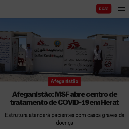
B
s
DOAR
u
c
s
a
c
r
a
r
Afeganistão
Afeganistão: MSF abre centro de
tratamento de COVID-19 em Herat
Estrutura atenderá pacientes com casos graves da
doença