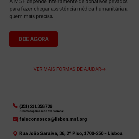
A MSF depende inteiramente de donativos privados
para fazer chegar assistência médica-humanitária a
quem mais precisa.
DOE AGORA
Angarie Fundos para a MSF
VER MAIS FORMAS DE AJUDAR
(351) 211 358 729
(Chamada para a rede fixa nacional)
faleconnosco@lisbon.msf.org
Rua João Saraiva, 36, 2º Piso, 1700-250 – Lisboa