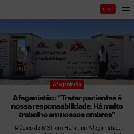
B
s
DOAR
u
c
s
a
c
r
a
r
Afeganistão
Afeganistão: “Tratar pacientes é
nossa responsabilidade. Há muito
trabalho em nossos ombros”
Médico de MSF em Herat, no Afeganistão,