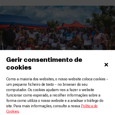
Gerir consentimento de
cookies
Como a maioria dos websites, o nosso website coloca cookies –
um pequeno ficheiro de texto – no browser do seu
computador. Os cookies ajudam-nos a fazer o website
Serra Leoa
funcionar como esperado, a recolher informações sobre a
MSF complementa os conhecimentos do pessoal
forma como utiliza o nosso website e a analisar o tráfego do
médico na Serra Leoa
site. Para mais informações, consulte a nossa
Política de
Cookies
.
Artigos
17 Junho, 2025