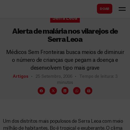
B
s
DOAR
u
c
Serra Leoa
s
a
c
Alerta de malária nos vilarejos de
r
a
Serra Leoa
r
Médicos Sem Fronteiras busca meios de diminuir
o número de crianças que pegam a doença e
desenvolvem tipo mais grave
Artigos
25 Setembro, 2006
Tempo de leitura: 3
minutos
Um dos distritos mais populosos de Serra Leoa com meio
milhão de habitantes, Bo é tropical e exuberante. O clima