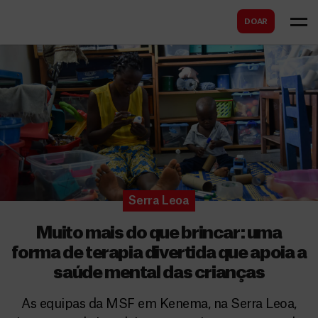
B
s
DOAR
u
c
s
a
c
r
a
r
Serra Leoa
Muito mais do que brincar: uma
forma de terapia divertida que apoia a
saúde mental das crianças
As equipas da MSF em Kenema, na Serra Leoa,