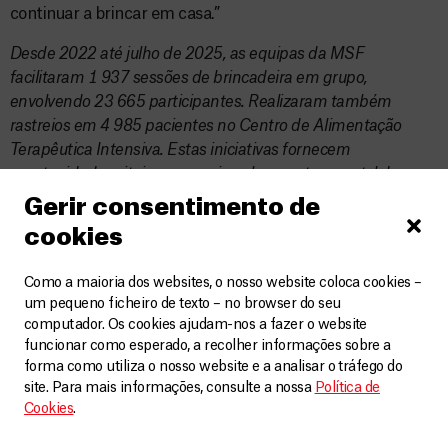
continuar a brincar em casa.”
Desde 2022 até julho de 2025, as equipas da MSF
facilitaram 1 937 sessões de brincadeira em grupo,
envolvendo 23 665 participantes. Realizaram também
rastreios em 4 985 pacientes no Centro de Alimentação
Terapêutica Intensiva. Estas iniciativas fornecem
oportunidades vitais para apoiar o bem-estar mental de
crianças em situações como as de Morrison e Maella.
Gerir consentimento de
cookies
Como a maioria dos websites, o nosso website coloca cookies –
Relacionados
um pequeno ficheiro de texto – no browser do seu
VER MAIS
computador. Os cookies ajudam-nos a fazer o website
funcionar como esperado, a recolher informações sobre a
forma como utiliza o nosso website e a analisar o tráfego do
site. Para mais informações, consulte a nossa
Política de
Cookies
.