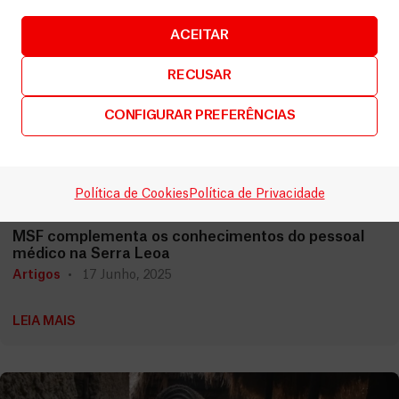
ACEITAR
RECUSAR
CONFIGURAR PREFERÊNCIAS
Política de Cookies
Política de Privacidade
Serra Leoa
MSF complementa os conhecimentos do pessoal
médico na Serra Leoa
Artigos
17 Junho, 2025
LEIA MAIS