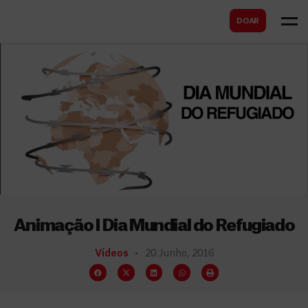
B
s
DOAR
u
c
s
a
c
r
a
r
Animação l Dia Mundial do Refugiado
Vídeos
20 Junho, 2016