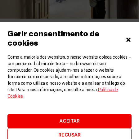
Líbano
Gerir consentimento de
Um quotidiano de medo, perdas e incerteza
cookies
Vídeos
1 Agosto, 2026
Como a maioria dos websites, o nosso website coloca cookies –
um pequeno ficheiro de texto – no browser do seu
LEIA MAIS
computador. Os cookies ajudam-nos a fazer o website
funcionar como esperado, a recolher informações sobre a
forma como utiliza o nosso website e a analisar o tráfego do
site. Para mais informações, consulte a nossa
Política de
Cookies
.
ACEITAR
RECUSAR