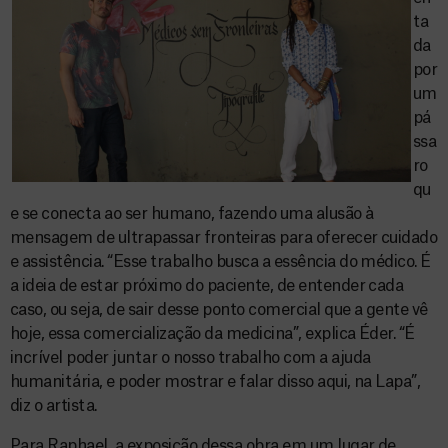
ta
da
por
um
pá
ssa
ro
qu
e se conecta ao ser humano, fazendo uma alusão à
mensagem de ultrapassar fronteiras para oferecer cuidado
e assistência. “Esse trabalho busca a essência do médico. É
a ideia de estar próximo do paciente, de entender cada
caso, ou seja, de sair desse ponto comercial que a gente vê
hoje, essa comercialização da medicina”, explica Éder. “É
incrível poder juntar o nosso trabalho com a ajuda
humanitária, e poder mostrar e falar disso aqui, na Lapa”,
diz o artista.
Para Raphael, a exposição dessa obra em um lugar de