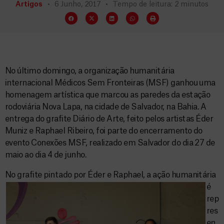
Artigos
6 Junho, 2017
Tempo de leitura: 2 minutos
No último domingo, a organização humanitária
internacional Médicos Sem Fronteiras (MSF) ganhou uma
homenagem artística que marcou as paredes da estação
rodoviária Nova Lapa, na cidade de Salvador, na Bahia. A
entrega do grafite Diário de Arte, feito pelos artistas Éder
Muniz e Raphael Ribeiro, foi parte do encerramento do
evento Conexões MSF, realizado em Salvador do dia 27 de
maio ao dia 4 de junho.
No grafite pintado por Éder e Raphael
, a ação humanitária
é
rep
res
en