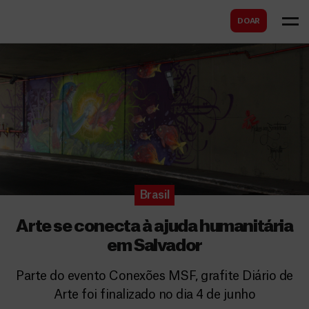
B
s
DOAR
u
c
s
a
c
r
a
r
Brasil
Arte se conecta à ajuda humanitária
em Salvador
Parte do evento Conexões MSF, grafite Diário de
Arte foi finalizado no dia 4 de junho