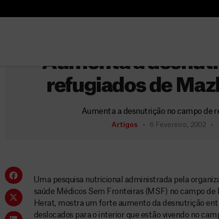
B
u
B
s
u
c
s
Aumenta a desnutr
a
c
r
refugiados de Maz
a
r
Aumenta a desnutrição no campo de r
Artigos
6 Fevereiro, 2002
Uma pesquisa nutricional administrada pela organiza
saúde Médicos Sem Fronteiras (MSF) no campo de M
Herat, mostra um forte aumento da desnutrição ent
deslocados para o interior que estão vivendo no cam