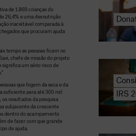
a quem mais p
iva de 1.869 crianças do
de 26,4% e uma desnutrição
Donat
DOE
ção inaceitável comparada à
AGORA
-chegados que procuram ajuda
Consigna
2026
ais tempo as pessoas ficam no
Savi, chefe de missão do projeto
Saiba tudo so
ignifica um sério risco de
IRS: o que é,
.”
preencher, e 
Cons
MSF com o do
ssoas que fogem da seca e da
suficiente para até 300 mil
IRS 
DOE
 os resultados da pesquisa
AGORA
sa subjacente da crescente
icas dentro do acampamento
Angarie 
lém de fazer com que grande
MSF
ipo de ajuda.
A MSF depend