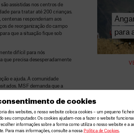
donativos pri
 são assistidas nos centros de
chegar assist
de para tratar até 200 crianças.
Angar
humanitária a
, centenas responderiam aos
orços de reorganização do campo
para
para que a situação fique sob
DOE
AGORA
ente difícil para nós
da que precisa desesperadamente
V
eção e ajuda. A comunidade
essitados. MSF demanda que a
ias da ONU e as autoridades
 consentimento de cookies
 efetivos de ajuda à população de
 pessoas subnutridas, o foco
ia dos websites, o nosso website coloca cookies – um pequeno ficheir
mas de proteção dentro do
do seu computador. Os cookies ajudam-nos a fazer o website funcion
istema de distribuição alimentar
recolher informações sobre a forma como utiliza o nosso website e a an
ite. Para mais informações, consulte a nossa
Política de Cookies
.