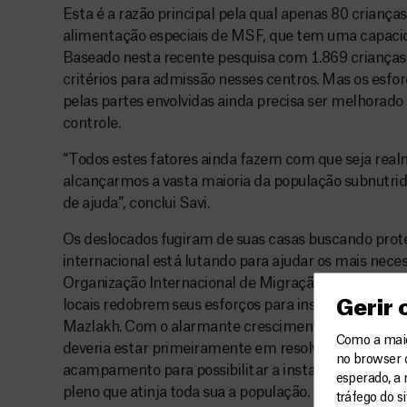
Esta é a razão principal pela qual apenas 80 crianças
alimentação especiais de MSF, que tem uma capacida
Baseado nesta recente pesquisa com 1.869 crianças
critérios para admissão nesses centros. Mas os esf
pelas partes envolvidas ainda precisa ser melhorado 
controle.
“Todos estes fatores ainda fazem com que seja realm
alcançarmos a vasta maioria da população subnutri
de ajuda”, conclui Savi.
Os deslocados fugiram de suas casas buscando prot
internacional está lutando para ajudar os mais nec
Organização Internacional de Migração (IOM), agênc
Gerir
locais redobrem seus esforços para instalar sistemas
Mazlakh. Com o alarmante crescimento do número de
Como a maior
deveria estar primeiramente em resolver os proble
no browser 
acampamento para possibilitar a instalação de um s
esperado, a 
pleno que atinja toda sua a população.
tráfego do s