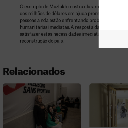
O exemplo de Mazlakh mostra claramente que apesa
dos milhões de dólares em ajuda prometidos para a 
pessoas ainda estão enfrentando problemas enorm
humanitárias imediatas. A resposta da ajuda interna
satisfazer estas necessidades imediatas de modo a po
reconstrução do país.
Relacionados