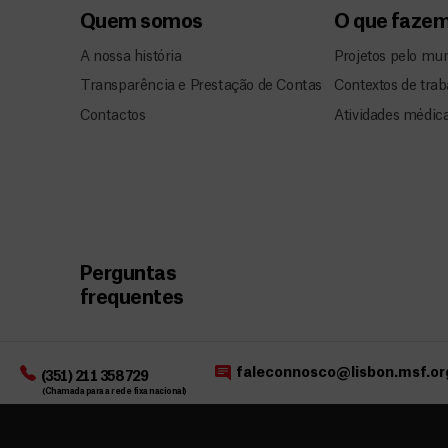
Quem somos
O que faze
A nossa história
Projetos pelo mu
Transparência e Prestação de Contas
Contextos de trab
Contactos
Atividades médic
Perguntas
frequentes
faleconnosco@lisbon.msf.or
(351) 211 358 729
(Chamada para a rede fixa nacional)