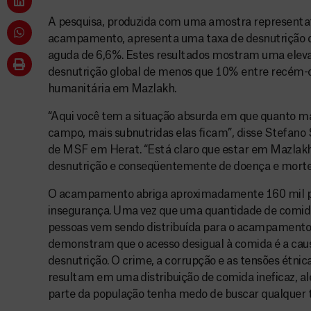
A pesquisa, produzida com uma amostra representat
acampamento, apresenta uma taxa de desnutrição 
aguda de 6,6%. Estes resultados mostram uma eleva
desnutrição global de menos que 10% entre recém
humanitária em Mazlakh.
“Aqui você tem a situação absurda em que quanto m
campo, mais subnutridas elas ficam”, disse Stefano 
de MSF em Herat. “Está claro que estar em Mazlakh s
desnutrição e conseqüentemente de doença e morte
O acampamento abriga aproximadamente 160 mil pe
insegurança. Uma vez que uma quantidade de comida 
pessoas vem sendo distribuída para o acampamento,
demonstram que o acesso desigual à comida é a cau
desnutrição. O crime, a corrupção e as tensões étn
resultam em uma distribuição de comida ineficaz, a
parte da população tenha medo de buscar qualquer t