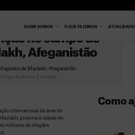
QUEM SOMOS
O QUE FAZEMOS
ATUALIDADE
ição no campo de
lakh, Afeganistão
efugiados de Mazlakh, Afeganistão
Tempo de leitura: 3 minutos
Como a
ção internacional da área de
Donativo
azlakh, próxima à cidade de
re milhares de afegãos
O seu donativo
po.
ajuda-nos a l