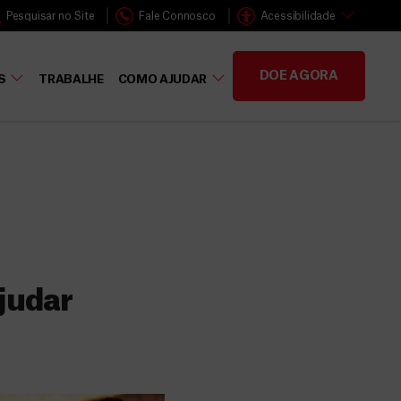
Pesquisar no Site
Fale Connosco
Acessibilidade
DOE AGORA
S
TRABALHE
COMO AJUDAR
judar
s
 faz a diferença,
evar cuidados médicos