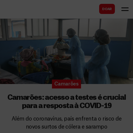
B
s
DOAR
u
c
s
a
c
r
a
r
Camarões
Camarões: acesso a testes é crucial
para a resposta à COVID-19
Além do coronavírus, país enfrenta o risco de
novos surtos de cólera e sarampo