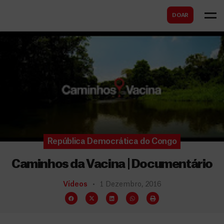
B
s
DOAR
u
c
s
a
c
r
a
r
República Democrática do Congo
Caminhos da Vacina | Documentário
Vídeos
1 Dezembro, 2016