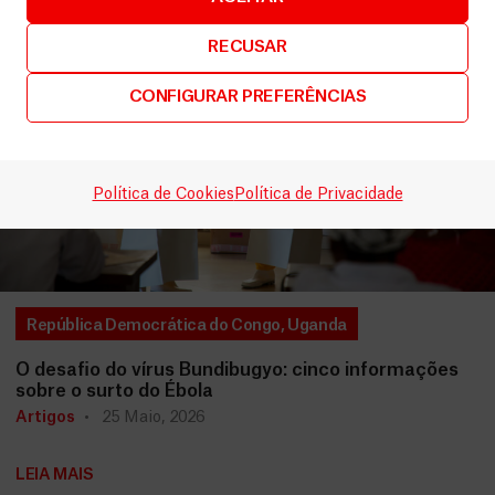
RECUSAR
CONFIGURAR PREFERÊNCIAS
Política de Cookies
Política de Privacidade
República Democrática do Congo
,
Uganda
O desafio do vírus Bundibugyo: cinco informações
sobre o surto do Ébola
Artigos
25 Maio, 2026
LEIA MAIS