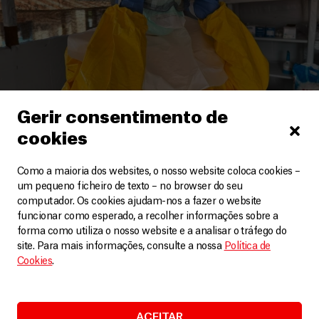
Gerir consentimento de
cookies
República Democrática do Congo
Como a maioria dos websites, o nosso website coloca cookies –
um pequeno ficheiro de texto – no browser do seu
A resposta MSF ao surto do Ébola na RDC
computador. Os cookies ajudam-nos a fazer o website
funcionar como esperado, a recolher informações sobre a
Vídeos
11 Junho, 2026
forma como utiliza o nosso website e a analisar o tráfego do
site. Para mais informações, consulte a nossa
Política de
LEIA MAIS
Cookies
.
ACEITAR