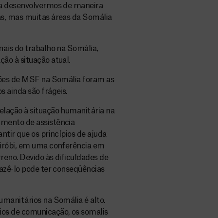
ra desenvolvermos de maneira
as, mas muitas áreas da Somália
nais do trabalho na Somália,
ão à situação atual.
ções de MSF na Somália foram as
 ainda são frágeis.
elação à situação humanitária na
mento de assistência
tir que os princípios de ajuda
airóbi, em uma conferência em
reno. Devido às dificuldades de
azê-lo pode ter conseqüências
umanitários na Somália é alto.
os de comunicação, os somalis