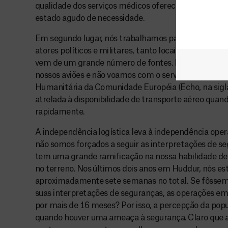
qualidade dos serviços médicos oferecidos e solida
estado agudo de necessidade.
Em segundo lugar, nós trabalhamos para garantir no
atores políticos e militares, tanto locais quanto int
vem de um grande número de fontes. Por exemplo, l
nossos aviões e não voamos com o serviço aéreo da
Humanitária da Comunidade Européia (Echo, na sigla
atrelada à disponibilidade de transporte aéreo quan
rapidamente.
A independência logística leva à independência opera
não somos forçados a seguir as interpretações de s
tem uma grande ramificação na nossa habilidade de
no terreno. Nos últimos dois anos em Huddur, nós es
aproximadamente sete semanas no total. Se fôssem
suas interpretações de seguranças, as operações e
por mais de 16 meses? Por isso, a percepção da popu
quando houver uma ameaça à segurança. Claro que