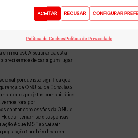
riedade para com a população em
ACEITAR
RECUSAR
CONFIGURAR PREF
ssa independência de todos os
ernacionais. Nossa independência
ogisticamente, nós alugamos
Política de Cookies
Política de Privacidade
 ONU ou da Organização
 em inglês). A segurança está
do precisamos deixar algum lugar
cional porque isso significa que
egurança da ONU ou da Echo. Isso
 manter os projetos humanitários
tivemos fora por
os contar com os vôos da ONU e
m Huddur teriam sido suspensas
lação é que MSF só vai sair
 a população também leva em