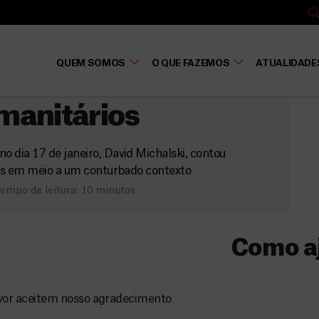
QUEM SOMOS
O QUE FAZEMOS
ATUALIDADE
Somália fala sobre
manitários
 dia 17 de janeiro, David Michalski, contou
des em meio a um conturbado contexto
empo de leitura: 10 minutos
Como a
Donativo
vor aceitem nosso agradecimento
O seu donativo