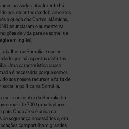
s anos passados, atualmente há
vido aos recentes desdobramentos
após a queda das Cortes Islâmicas,
a ONU anunciaram o aumento na
ndições de vida para os somalis e
igla em inglês).
 trabalhar na Somália e que os
erdade que há aspectos distintos
ia. Uma característica quase
rmada é necessária porque somos
vido aos nossos recursos e falta de
 social e política na Somália.
no sul e no centro da Somália há
ais e mais de 700 trabalhadores
o país. Cada área é única na
s de segurança necessários e, em
s locações compartilham grandes