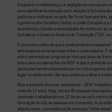
Enquanto a indiferença e a negligência marcaram o
uma significante atenção com relação à Somália de
políticos e militares no país. No front humanitário, 
o governo dos Estados Unidos, a União Européia e 
assistência, citando a necessidade de melhorar as co
fortalecer o Governo Federal de Transição (TGF, na s
É corrente a idéia de que é praticamente impossível
estrangeiros arriscam suas vidas a cada esquina. É v
sobre administrar programas humanitários na Somál
única para as operações de MSF é que a proteção a
particularmente vulneráveis por ser estrangeiros, de
lugar no sistema de clãs que continua a ditar a ordem
Mas é possível oferecer assistência – MSF trabalha 
mais de 17 anos. Hoje, temos 40 equipes internacion
nacionais trabalhando em 12 locais no sul e centro d
formação do clã, as pessoas em comando, os acordo
alguns casos, a prevalência de doenças. Todas essa