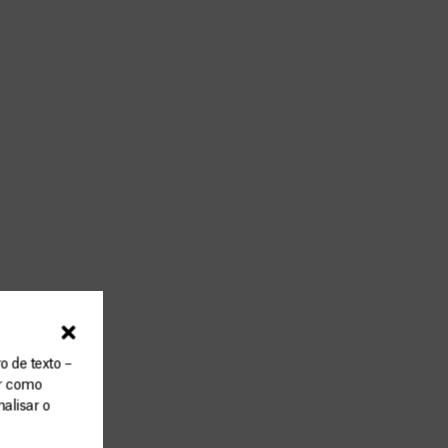
o de texto –
ar como
alisar o