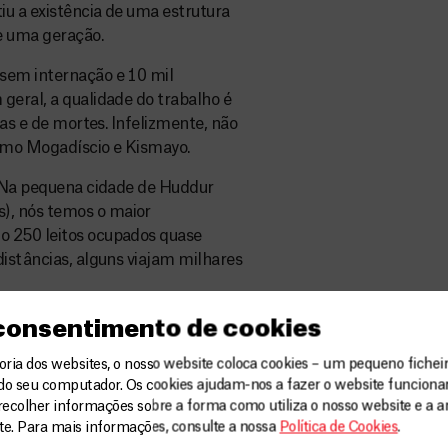
u a existência de uma estrutura
de uma geração.
sem internação e 10 mil
geral, a qualidade do trabalho é
has e de mortes. Infelizmente, não
omo Mogadíscio e Kismayo.
. Na pequena cidade de Huddur
), nós temos o maior
o 250 leitos ocupados quase
distâncias, alguns viajam milhares
anter o trabalho em um contexto
 consentimento de cookies
m.
ia dos websites, o nosso website coloca cookies – um pequeno ficheir
do seu computador. Os cookies ajudam-nos a fazer o website funcion
ontinuou atuando na Somália com
recolher informações sobre a forma como utiliza o nosso website e a an
ue essa presença contínua
ite. Para mais informações, consulte a nossa
Política de Cookies
.
uação de segurança local, mais