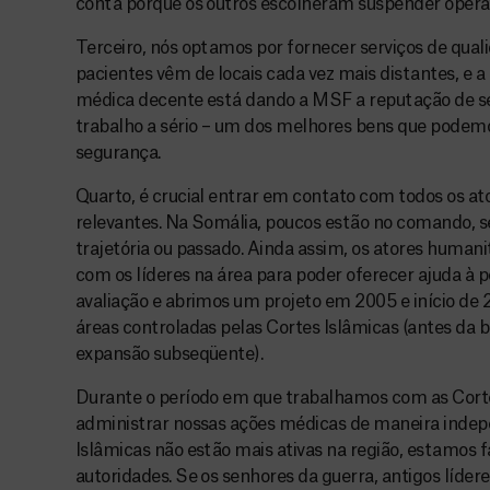
conta porque os outros escolheram suspender opera
Terceiro, nós optamos por fornecer serviços de qual
pacientes vêm de locais cada vez mais distantes, e a 
médica decente está dando a MSF a reputação de se
trabalho a sério – um dos melhores bens que podemo
segurança.
Quarto, é crucial entrar em contato com todos os ator
relevantes. Na Somália, poucos estão no comando, 
trajetória ou passado. Ainda assim, os atores human
com os líderes na área para poder oferecer ajuda à
avaliação e abrimos um projeto em 2005 e início de
áreas controladas pelas Cortes Islâmicas (antes da
expansão subseqüente).
Durante o período em que trabalhamos com as Cort
administrar nossas ações médicas de maneira indep
Islâmicas não estão mais ativas na região, estamos
autoridades. Se os senhores da guerra, antigos lídere