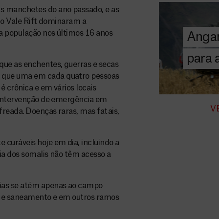
A MSF depend
s manchetes do ano passado, e as
donativos pri
 do Vale Rift dominaram a
chegar assist
a população nos últimos 16 anos
Angar
humanitária a
para
que as enchentes, guerras e secas
DOE
AGORA
 que uma em cada quatro pessoas
 crônica e em vários locais
a intervenção de emergência em
V
freada. Doenças raras, mas fatais,
curáveis hoje em dia, incluindo a
ia dos somalis não têm acesso a
rias se atém apenas ao campo
a e saneamento e em outros ramos