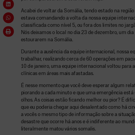
Acabei de voltar da Somália, tendo estado na regiã
estava comandando a volta da nossa equipe interna
classificada como nível 5, ou fora dos limites no ja
Nós deixamos o local no dia 23 de dezembro, um dia
estourarem na Somália.
Durante a ausência da equipe internacional, nossa e
trabalhar, realizando cerca de 60 operações em pacie
10 de janeiro, uma equipe internacional voltou para a
clínicas em áreas mais afastadas.
É nesse momento que você deve esperar algum relat
piorando a cada minuto e que uma emergência está 
olhos. As coisas estão ficando melhor ou pior? É difíci
que eu poderia chegar aqui desalentado como há cinc
a vocês o mesmo tipo de informação sobre a situação
desastre que ocorre há anos e é indiferente ao mund
literalmente matou vários somalis.