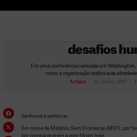
B
u
B
s
u
c
Chefe de missão na 
s
a
c
desafios hu
r
a
r
Em uma conferência realizada em Washington, no
como a organização realiza suas ativida
Artigos
22 Janeiro, 2007
T
Senhores e senhoras,
Em nome de Médicos Sem Fronteiras (MSF), por fa
por comparecerem a este fórum hoje.