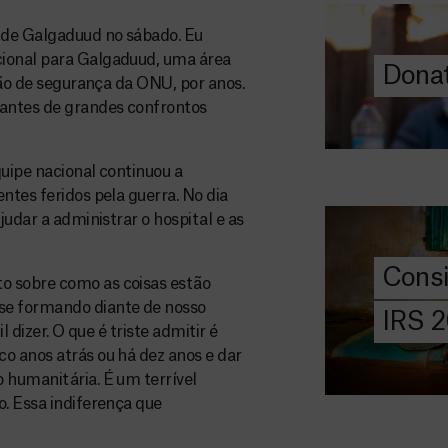
ajuda-nos a l
a quem mais p
o de Galgaduud no sábado. Eu
cional para Galgaduud, uma área
Donat
rgão de segurança da ONU, por anos.
DOE
AGORA
 antes de grandes confrontos
Consigna
2026
quipe nacional continuou a
ntes feridos pela guerra. No dia
Saiba tudo so
judar a administrar o hospital e as
IRS: o que é,
preencher, e 
Cons
MSF com o do
o sobre como as coisas estão
se formando diante de nosso
IRS 
l dizer. O que é triste admitir é
DOE
AGORA
o anos atrás ou há dez anos e dar
 humanitária. É um terrível
Angarie 
o. Essa indiferença que
MSF