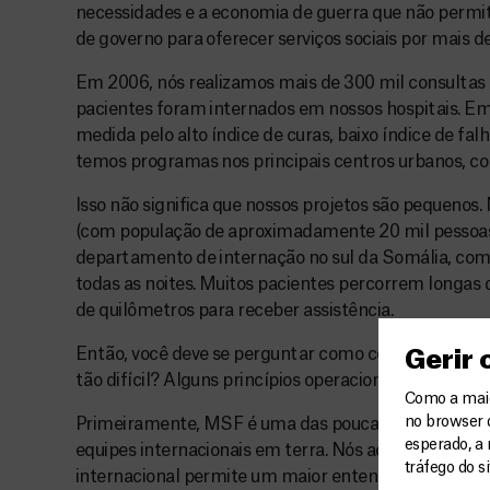
necessidades e a economia de guerra que não permiti
de governo para oferecer serviços sociais por mais 
Em 2006, nós realizamos mais de 300 mil consultas 
pacientes foram internados em nossos hospitais. Em 
medida pelo alto índice de curas, baixo índice de fal
temos programas nos principais centros urbanos, c
Isso não significa que nossos projetos são pequenos
(com população de aproximadamente 20 mil pessoas
departamento de internação no sul da Somália, com
todas as noites. Muitos pacientes percorrem longas 
de quilômetros para receber assistência.
Então, você deve se perguntar como conseguimos m
Gerir
tão difícil? Alguns princípios operacionais nos ajuda
Como a maior
no browser 
Primeiramente, MSF é uma das poucas ONGs que c
esperado, a 
equipes internacionais em terra. Nós acreditamos q
tráfego do s
internacional permite um maior entendimento da sit