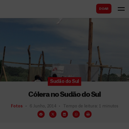
B
s
DOAR
u
c
s
a
c
r
a
r
Sudão do Sul
Cólera no Sudão do Sul
Fotos
6 Junho, 2014
Tempo de leitura: 1 minutos