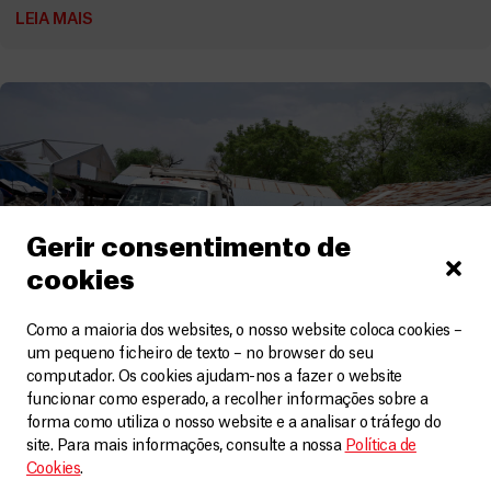
LEIA MAIS
Gerir consentimento de
cookies
Como a maioria dos websites, o nosso website coloca cookies –
um pequeno ficheiro de texto – no browser do seu
computador. Os cookies ajudam-nos a fazer o website
funcionar como esperado, a recolher informações sobre a
forma como utiliza o nosso website e a analisar o tráfego do
Sudão do Sul
site. Para mais informações, consulte a nossa
Política de
Cookies
.
Sudão do Sul: MSF é forçada a fechar hospital de