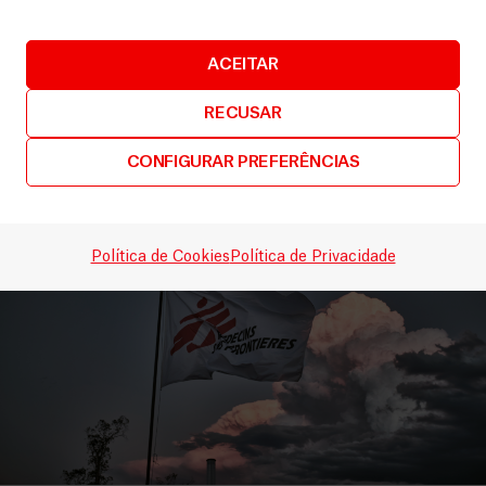
Lankien após ataques
Artigos
8 Maio, 2026
ACEITAR
LEIA MAIS
RECUSAR
CONFIGURAR PREFERÊNCIAS
Política de Cookies
Política de Privacidade