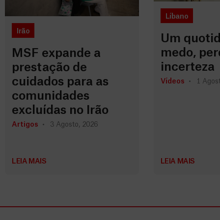
Líbano
Irão
Um quotid
medo, per
MSF expande a
incerteza
prestação de
cuidados para as
Vídeos
1 Agost
comunidades
excluídas no Irão
Artigos
3 Agosto, 2026
LEIA MAIS
LEIA MAIS