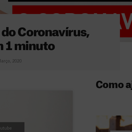
 do Coronavírus,
 1 minuto
arço, 2020
Como a
Donativo
O seu donativo
ajuda-nos a l
a quem mais p
Youtube