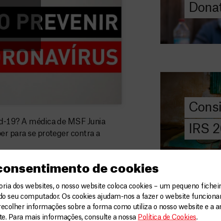
Donat
DOE
AGORA
Consigna
2026
Saiba tudo so
IRS: o que é,
preencher, e 
Cons
MSF com o do
vid-19? A médica de MSF Junia
IRS 
er para se proteger contra a
DOE
AGORA
Angarie 
 consentimento de cookies
MSF
ia dos websites, o nosso website coloca cookies – um pequeno ficheir
A MSF depend
do seu computador. Os cookies ajudam-nos a fazer o website funcion
donativos pri
recolher informações sobre a forma como utiliza o nosso website e a an
chegar assist
ite. Para mais informações, consulte a nossa
Política de Cookies
.