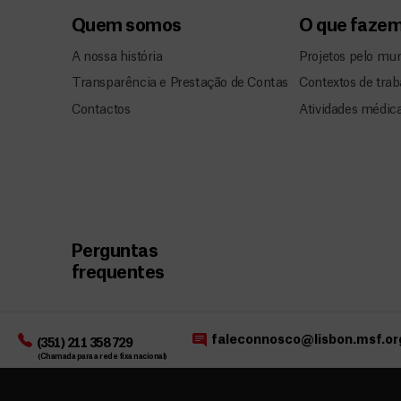
Quem somos
O que faze
A nossa história
Projetos pelo mu
Transparência e Prestação de Contas
Contextos de trab
Contactos
Atividades médic
Perguntas
frequentes
faleconnosco@lisbon.msf.or
(351) 211 358 729
(Chamada para a rede fixa nacional)