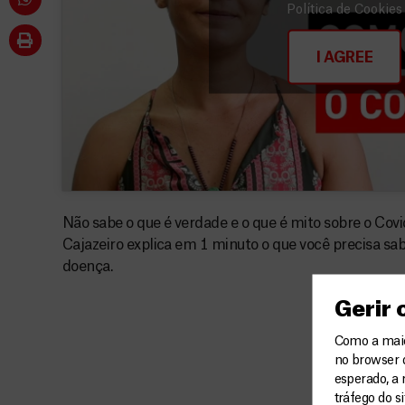
Política de Cookies
I AGREE
Não sabe o que é verdade e o que é mito sobre o Co
Cajazeiro explica em 1 minuto o que você precisa sab
doença.
Gerir
Como a maior
no browser 
esperado, a 
tráfego do s