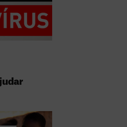
judar
s
 faz a diferença,
evar cuidados médicos
recisa.