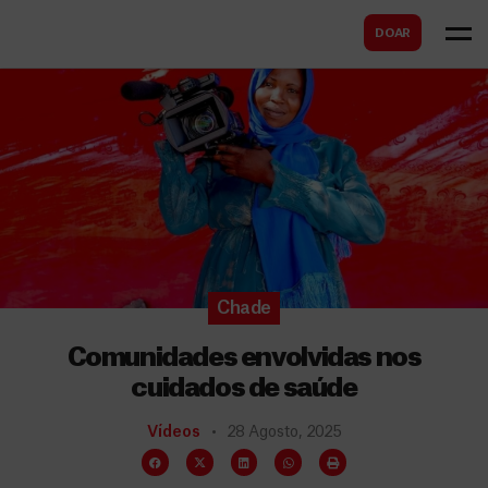
B
s
DOAR
u
c
s
a
c
r
a
r
Chade
Comunidades envolvidas nos
cuidados de saúde
Vídeos
28 Agosto, 2025