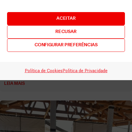
ACEITAR
RECUSAR
República Democrática do Congo
CONFIGURAR PREFERÊNCIAS
Ébola na RDCongo: MSF apela a um reforço urgente
da resposta médica
Artigos
17 Julho, 2026
Política de Cookies
Política de Privacidade
LEIA MAIS