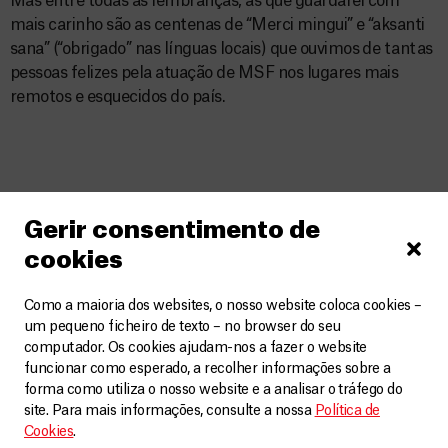
Mas entre todas as lembranças, as que guardarei com
mais carinho são as centenas de “Merci mingui” e “aksanti
sana” (“obrigado” nas línguas locais) que ouvimos de tantas
pessoas felizes pela atuação de MSF nos lugares mais
remotos e esquecidos do país.
Relacionados
Gerir consentimento de
VER MAIS
cookies
Como a maioria dos websites, o nosso website coloca cookies –
um pequeno ficheiro de texto – no browser do seu
computador. Os cookies ajudam-nos a fazer o website
funcionar como esperado, a recolher informações sobre a
forma como utiliza o nosso website e a analisar o tráfego do
site. Para mais informações, consulte a nossa
Política de
Cookies
.