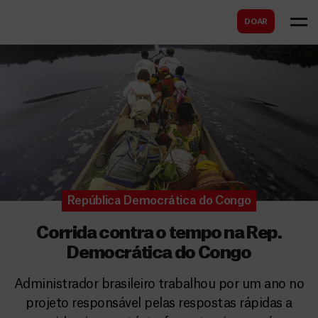
B
s
DOAR
u
c
s
a
c
r
a
r
República Democrática do Congo
Corrida contra o tempo na Rep.
Democrática do Congo
Administrador brasileiro trabalhou por um ano no
projeto responsável pelas respostas rápidas a