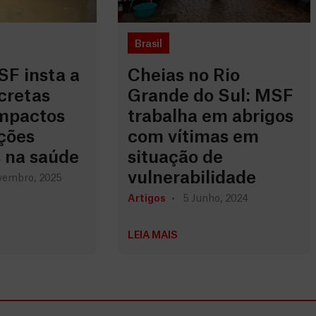
Brasil
F insta a
Cheias no Rio
cretas
Grande do Sul: MSF
impactos
trabalha em abrigos
ções
com vítimas em
s na saúde
situação de
vulnerabilidade
vembro, 2025
Artigos
5 Junho, 2024
LEIA MAIS