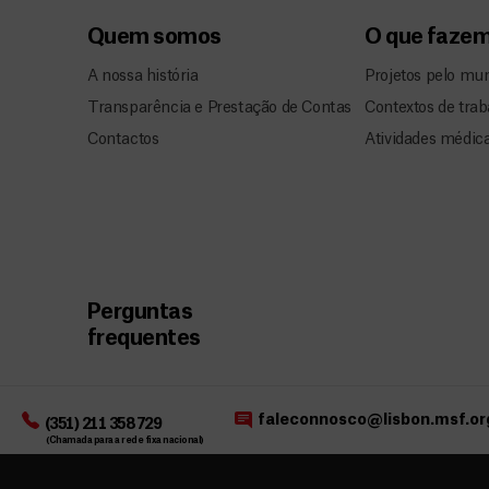
Quem somos
O que faze
A nossa história
Projetos pelo mu
Transparência e Prestação de Contas
Contextos de trab
Contactos
Atividades médic
Perguntas
frequentes
faleconnosco@lisbon.msf.or
(351) 211 358 729
(Chamada para a rede fixa nacional)