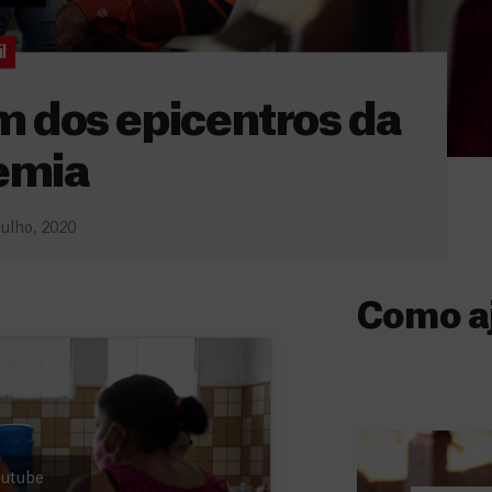
l
m dos epicentros da
emia
Julho, 2020
Como a
Donativo
O seu donativo
ajuda-nos a l
a quem mais p
Youtube