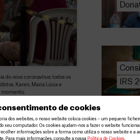
Donat
DOE
AGORA
Consigna
2026
Saiba tudo so
IRS: o que é,
preencher, e 
Cons
MSF com o do
a do novo coronavírus: todos os
IRS 
óbitos. Karen, Maria Lúcia e
DOE
AGORA
te momento.
Angarie 
o.
 consentimento de cookies
MSF
ia dos websites, o nosso website coloca cookies – um pequeno ficheir
A MSF depend
do seu computador. Os cookies ajudam-nos a fazer o website funcion
donativos pri
recolher informações sobre a forma como utiliza o nosso website e a an
chegar assist
ite. Para mais informações, consulte a nossa
Política de Cookies
.