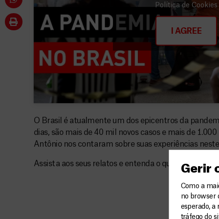
Política de Cookies
I AGREE
O Brasil é atualmente um dos epicentros da pandemi
dias, são mais de 40 mil novos casos e mais de 1.000 
Antônio nos contaram sobre suas experiências nes
Assista aos seus relatos e entenda o que estão vivend
Gerir
Como a maior
no browser 
esperado, a 
tráfego do s