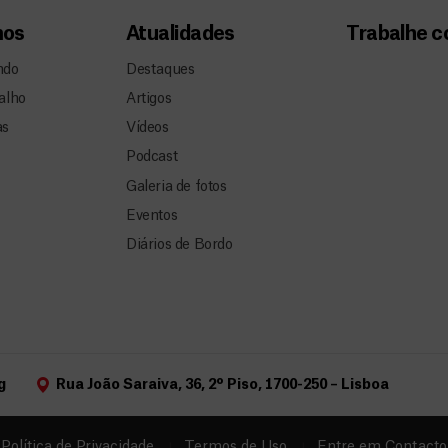
mos
Atualidades
Trabalhe 
ndo
Destaques
alho
Artigos
as
Vídeos
Podcast
Galeria de fotos
Eventos
Diários de Bordo
g
Rua João Saraiva, 36, 2º Piso, 1700-250 – Lisboa
Política de Privacidade
Termos de Uso
Entre em Contacto