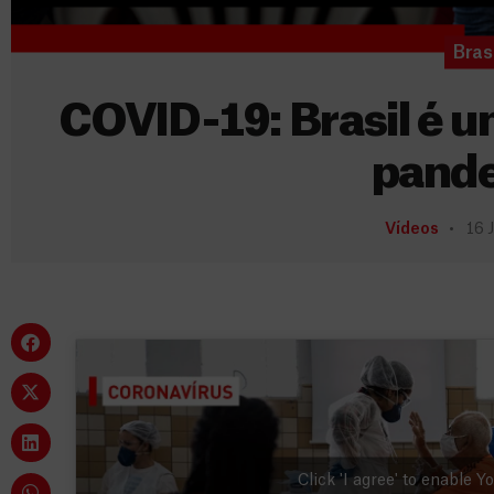
Brasi
COVID-19: Brasil é u
pand
Vídeos
16 
Click 'I agree' to enable 