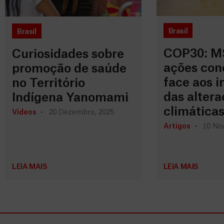
Brasil
Brasil
COP30: MS
Curiosidades sobre
ações con
promoção de saúde
face aos 
no Território
das altera
Indígena Yanomami
climática
Vídeos
20 Dezembro, 2025
Artigos
10 No
LEIA MAIS
LEIA MAIS