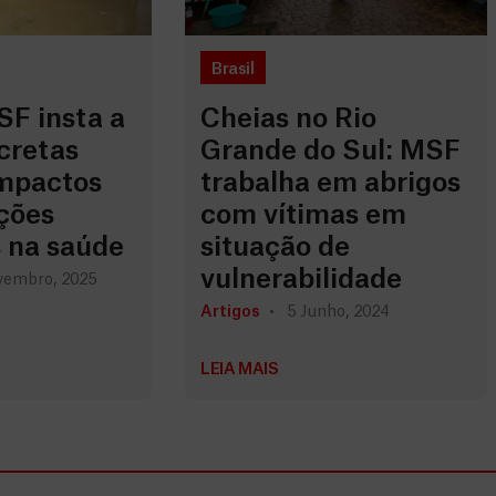
Brasil
F insta a
Cheias no Rio
cretas
Grande do Sul: MSF
impactos
trabalha em abrigos
ções
com vítimas em
s na saúde
situação de
vulnerabilidade
vembro, 2025
Artigos
5 Junho, 2024
LEIA MAIS