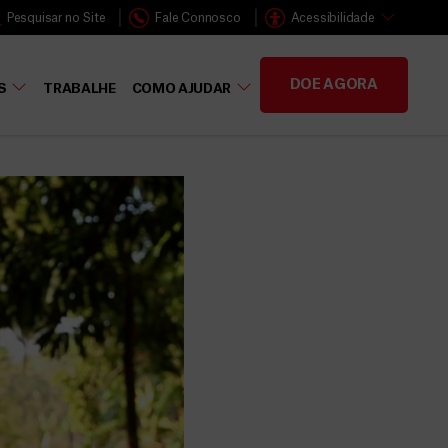
Pesquisar no Site
Fale Connosco
Acessibilidade
DOE AGORA
S
TRABALHE
COMO AJUDAR