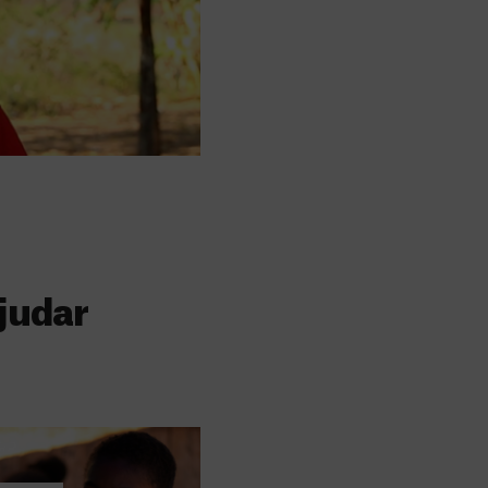
judar
s
 faz a diferença,
evar cuidados médicos
recisa.