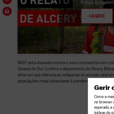
Política de Cookies
I AGREE
MSF está atuando contra o novo coronavírus em co
Grosso do Sul. Confira o depoimento de Alcery Marq
série em que lideranças indígenas do estado relatam
populações mais vulneráveis à pandemia no Brasil.
Gerir
Como a maior
no browser 
esperado, a 
tráfego do s