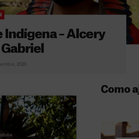
l
 Indígena – Alcery
Gabriel
tembro, 2020
Como a
Donativo
O seu donativo
ajuda-nos a l
a quem mais p
Youtube