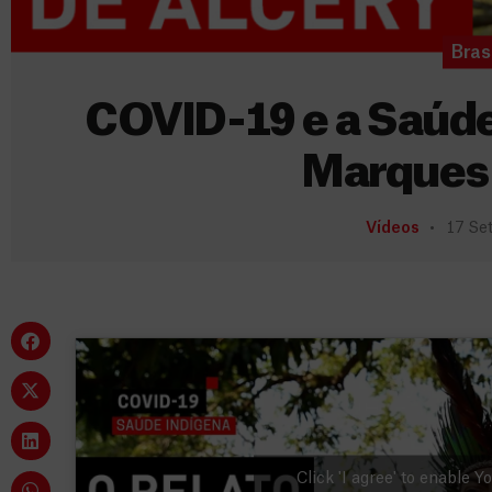
Brasi
COVID-19 e a Saúde
Marques 
Vídeos
17 Se
Click 'I agree' to enable 