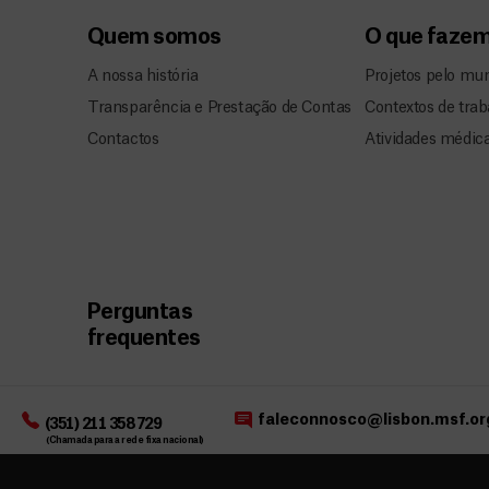
Quem somos
O que faze
A nossa história
Projetos pelo mu
Transparência e Prestação de Contas
Contextos de trab
Contactos
Atividades médic
Perguntas
frequentes
faleconnosco@lisbon.msf.or
(351) 211 358 729
(Chamada para a rede fixa nacional)