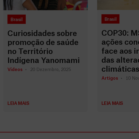
Brasil
Brasil
COP30: MS
Curiosidades sobre
ações con
promoção de saúde
face aos 
no Território
das altera
Indígena Yanomami
climática
Vídeos
20 Dezembro, 2025
Artigos
10 No
LEIA MAIS
LEIA MAIS