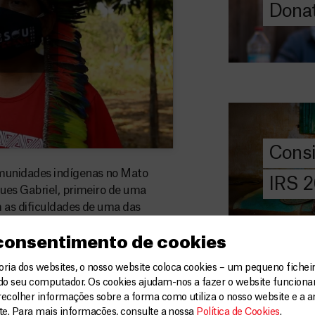
Donat
DOE
AGORA
Consigna
2026
Saiba tudo so
IRS: o que é,
preencher, e 
Cons
MSF com o do
munidades indígenas no Mato
IRS 
ues Gabriel, primeiro de uma
DOE
AGORA
 as dificuldades de uma das
Angarie 
 consentimento de cookies
MSF
ia dos websites, o nosso website coloca cookies – um pequeno ficheir
A MSF depend
do seu computador. Os cookies ajudam-nos a fazer o website funcion
donativos pri
recolher informações sobre a forma como utiliza o nosso website e a an
chegar assist
ite. Para mais informações, consulte a nossa
Política de Cookies
.