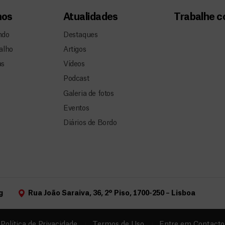
mos
Atualidades
Trabalhe 
ndo
Destaques
alho
Artigos
as
Vídeos
Podcast
Galeria de fotos
Eventos
Diários de Bordo
g
Rua João Saraiva, 36, 2º Piso, 1700-250 – Lisboa
Política de Privacidade
Termos de Uso
Entre em Contacto