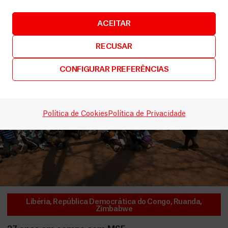
LEIA MAIS
ACEITAR
RECUSAR
CONFIGURAR PREFERÊNCIAS
Política de Cookies
Política de Privacidade
Libéria
,
República Democrática do Congo
,
Ruanda
,
Zimbabwe