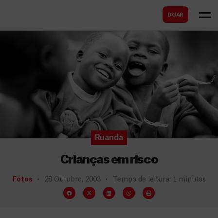
B
s
DOAR
u
c
s
a
c
r
a
r
Ruanda
Crianças em risco
Fotos
28 Outubro, 2003
Tempo de leitura: 1 minutos